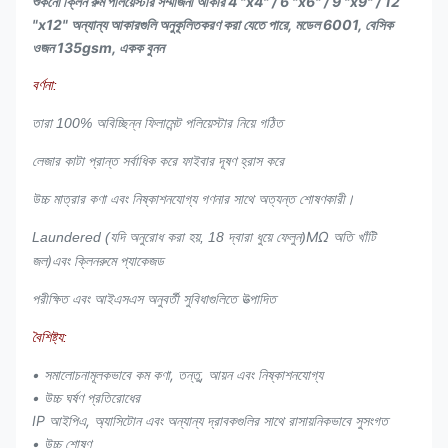
শুকনো ক্লিন রুম পলিয়েস্টার সম্মার্জনী আকার 4 "x4" / 6 "x6" / 9 "x9" / 12
"x12" অন্যান্য আকারগুলি অনুকূলিতকরণ করা যেতে পারে, মডেল 6001, বেসিক
ওজন 135gsm, একক বুনন
বর্ণনা:
তারা 100% অবিচ্ছিন্ন ফিলামেন্ট পলিয়েস্টার নিয়ে গঠিত
সর্বাধিক করে ফাইবার দূষণ হ্রাস করে
লেজার কাটা প্রান্ত
উচ্চ মাত্রার কণা এবং নিষ্কাশনযোগ্য গণনার সাথে অত্যন্ত শোষণকারী।
MΩ অতি খাঁটি
Laundered (যদি অনুরোধ করা হয়, 18 দ্বারা ধুয়ে ফেলুন)
জল)
এবং ক্লিনরুমে প্যাকেজড
পরীক্ষিত এবং আইএসএস অনুবর্তী সুবিধাগুলিতে উত্পাদিত
বৈশিষ্ট্য:
• সমালোচনামূলকভাবে কম কণা, তন্তু, আয়ন এবং নিষ্কাশনযোগ্য
• উচ্চ ঘর্ষণ প্রতিরোধের
IP আইপিএ, অ্যাসিটোন এবং অন্যান্য দ্রাবকগুলির সাথে রাসায়নিকভাবে সুসংগত
• উচ্চ শোষণ