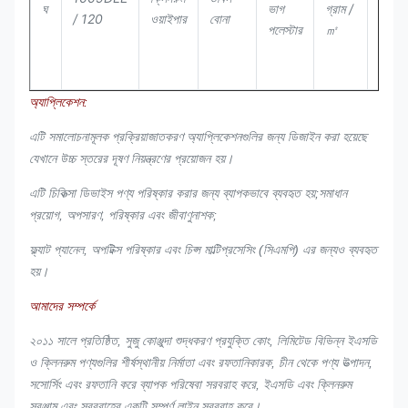
ঘ
ভাগ
গ্রাম /
/ 120
ওয়াইপার
বোনা
কাট
পলেস্টার
㎡
অ্যাপ্লিকেশন:
এটি সমালোচনামূলক প্রক্রিয়াজাতকরণ অ্যাপ্লিকেশনগুলির জন্য ডিজাইন করা হয়েছে
100
140
যেখানে উচ্চ স্তরের দূষণ নিয়ন্ত্রণের প্রয়োজন হয়।
1009DLE
ক্লিনরুম
ডাবল
লেজার
ঘ
ভাগ
গ্রাম /
/ 140
ওয়াইপার
বোনা
কাট
পলেস্টার
㎡
এটি চিকিত্সা ডিভাইস পণ্য পরিষ্কার করার জন্য ব্যাপকভাবে ব্যবহৃত হয়;সমাধান
প্রয়োগ, অপসারণ, পরিষ্কার এবং জীবাণুনাশক;
ফ্ল্যাট প্যানেল, অপটিক্স পরিষ্কার এবং চিপ্স মাল্টিপ্রসেসিং (সিএমপি) এর জন্যও ব্যবহৃত
হয়।
আমাদের সম্পর্কে
100
120
1009SLE
ক্লিনরুম
একক
লেজার
ঘ
ভাগ
গ্রাম /
২০১১ সালে প্রতিষ্ঠিত, সুজু কোঞ্জুদা শুদ্ধকরণ প্রযুক্তি কোং, লিমিটেড বিভিন্ন ইএসডি
/ 120
ওয়াইপার
বুনন
কাট
পলেস্টার
㎡
ও ক্লিনরুম পণ্যগুলির শীর্ষস্থানীয় নির্মাতা এবং রফতানিকারক, চীন থেকে পণ্য উত্পাদন,
সসোর্সিং এবং রফতানি করে ব্যাপক পরিষেবা সরবরাহ করে, ইএসডি এবং ক্লিনরুম
সরঞ্জাম এবং সরবরাহের একটি সম্পূর্ণ লাইন সরবরাহ করে।