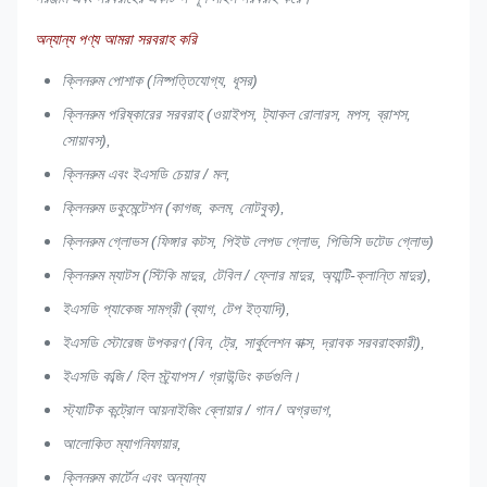
অন্যান্য পণ্য আমরা সরবরাহ করি
100
ক্লিনরুম পোশাক (নিষ্পত্তিযোগ্য, ধূসর)
ক্লিনরুম
একক
135g
লেজার
ঘ
6001
ভাগ
ক্লিনরুম পরিষ্কারের সরবরাহ (ওয়াইপস, ট্যাকল রোলারস, মপস, ব্রাশস,
ওয়াইপার
বুনন
/ ㎡
কাট
পলেস্টার
সোয়াবস),
ক্লিনরুম এবং ইএসডি চেয়ার / মল,
ক্লিনরুম ডকুমেন্টেশন (কাগজ, কলম, নোটবুক),
ক্লিনরুম গ্লোভস (ফিঙ্গার কটস, পিইউ লেপড গ্লোভ, পিভিসি ডটেড গ্লোভ)
100
ক্লিনরুম ম্যাটস (স্টিকি মাদুর, টেবিল / ফ্লোর মাদুর, অ্যান্টি-ক্লান্তি মাদুর),
1009SLE
ক্লিনরুম
একক
160g
লেজার
৫
ভাগ
ইএসডি প্যাকেজ সামগ্রী (ব্যাগ, টেপ ইত্যাদি),
/ 160
ওয়াইপার
বুনন
/ ㎡
কাট
পলেস্টার
ইএসডি স্টোরেজ উপকরণ (বিন, ট্রে, সার্কুলেশন বাক্স, দ্রাবক সরবরাহকারী),
ইএসডি কব্জি / হিল স্ট্র্যাপস / গ্রাউন্ডিং কর্ডগুলি।
স্ট্যাটিক কন্ট্রোল আয়নাইজিং ব্লোয়ার / গান / অগ্রভাগ,
আলোকিত ম্যাগনিফায়ার,
ক্লিনরুম কার্টেন এবং অন্যান্য