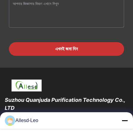
এখনই জমা দিন
Suzhou Quanjuda Purification Technology Co.,
LTD
16 বছরের অভিজ্ঞতা, ESD এবং Cleanroom পণ্যগুলির একটি নেতৃস্থানীয়
Allesd-Leo
প্রস্তুতকারক এবং রপ্তানিকারক হিসাবে, আমরা ESD এবং Cleanroom সরঞ্জাম এবং
সরবরাহের...