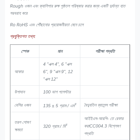
Rough ওজন এবং ক্যালিপার রুক্ষ পৃষ্ঠতল পরিষ্কার করার জন্য একটি দুর্দান্ত হাত
সরবরাহ করে
Ro RoHS এবং পৌঁছানোর প্রয়োজনীয়তা মেনে চলে
প্রযুক্তিগত তথ্য:
স্পেক
মান
পরীক্ষা পদ্ধতি
4 "এক্স 4", 6 "এক্স
আকার
6", 9 "এক্স 9", 12
"এক্স 12"
উপাদান
100 ভাগ পলেস্টার
ঘ
বেসির ওজন
বৈদ্যুতিন ব্যালেন্স পরীক্ষা
135 ± 5 গ্রাম / এম
আইইএস-আরপি- তে রেফার
তরল শোষণ
ঘ
করা
CC004.3 বিশ্লেষণ
320 গ্রাম / মি
ক্ষমতা
পদ্ধতি