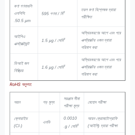
কণা গণনাগুলি
তরল কণা বিশ্লেষক দ্বারা
ঘ
এলপিসি:
595 গণনা / মি
পরীক্ষিত
.50.5 µm
অস্থিরকরণের আগে এবং পরে
আইপিএ
ঘ
এক্সট্রাক্টের ওজন দ্বারা
1.5 µg / সেমি
এক্সট্রাক্ট্যান্ট
পরিমাপ করা
অস্থিরকরণের আগে এবং পরে
ডিআই জল
ঘ
এক্সট্রাক্টের ওজন দ্বারা
1.6 µg / সেমি
নিষ্ক্রিয়
পরিমাপ করা
RoHS অনুগত:
সরঞ্জাম সীমা
অয়ন
গড় মূল্য
মেহোদ পরীক্ষা
পরীক্ষা মূল্য
0.0010
ক্লোরাইড
আয়ন ক্রোমাটোগ্রাফি
এনডি
ঘ
(Cl-)
(আইসি) দ্বারা পরীক্ষা
.g / সেমি