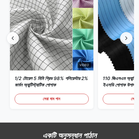
VIDEO
1/2 টোয়েল 5 মিমি গ্রিড 98% পলিয়েস্টার 2%
110 জিএসএম অ্যান্টি স্ট্
কার্বন অ্যান্টিস্ট্যাটিক পোশাক
ইএসডি পোশাক উপাদান
সেরা দাম পান
সেরা 
একটি অনুসন্ধান পাঠান