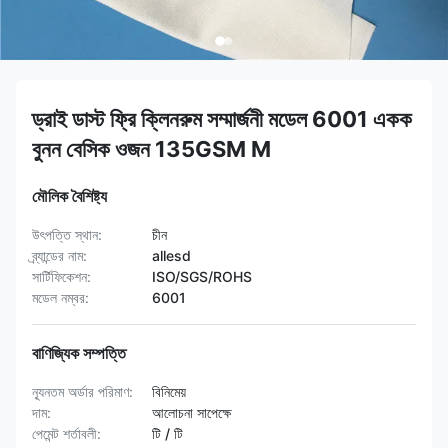
ড্রাই ডাস্ট ফ্রি ক্লিনরুম সম্মার্জনী মডেল 6001 একক
বুনন বেসিক ওজন 135GSM M
মৌলিক বৈশিষ্ট্য
উৎপত্তি স্থান:
চীন
ব্র্যান্ডের নাম:
allesd
সার্টিফিকেশন:
ISO/SGS/ROHS
মডেল নম্বর:
6001
বাণিজ্যিক সম্পত্তি
ন্যূনতম অর্ডার পরিমাণ:
বিনিমেয়
দাম:
আলোচনা সাপেক্ষে
পেমেন্ট শর্তাবলী:
টি / টি