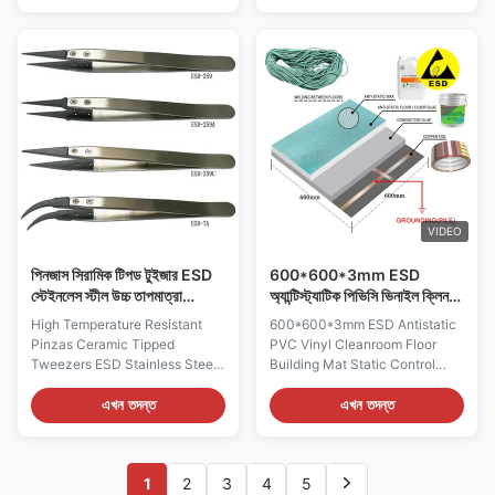
high temperature masking
silicone adhesive designed for
applications, including the
high temperature masking
protection of printed circuit
applications, including the
board gold finger contacts
protection of printed circuit
during wave soldering. It is
board gold finger contacts
used in electrical insulation
during wave soldering. It is
applications meeting class H
used in electrical insulation
requirements Features: 1, It
applications meeting class H
withstands temperatures up to
requirements Property Value
260°C, flash temp up to 300°C
Product name ESD Packaging
2, It is designed to protect
Materials Polyimide Film Tape
VIDEO
Backing
পিনজাস সিরামিক টিপড টুইজার ESD
600*600*3mm ESD
স্টেইনলেস স্টীল উচ্চ তাপমাত্রা
অ্যান্টিস্ট্যাটিক পিভিসি ভিনাইল ক্লিনরুম
প্রতিরোধী
মেঝে ম্যাট ওয়াটারপ্রুফ ভিনাইল রোল
High Temperature Resistant
600*600*3mm ESD Antistatic
মেঝে
Pinzas Ceramic Tipped
PVC Vinyl Cleanroom Floor
Tweezers ESD Stainless Steel
Building Mat Static Control
Tweezers Carbon fibre
Waterproof Vinyl Roll Flooring
Antistatic Changeable head
ESD (Electrostatic Discharge)
এখন তদন্ত
এখন তদন্ত
Corrosion protectio Product
vinyl PVC roll flooring is a
features: 1. Head adopts ESD
specialized type of flooring
PPS plastic 2: Surface
designed to control static
1
2
3
4
5
resistance:10e3~10e8 Ω,
electricity and protect sensitive