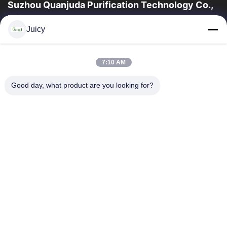
Suzhou Quanjuda Purification Technology Co.,
LTD
Juicy
16 বছরের অভিজ্ঞতা, ESD এবং Cleanroom পণ্যগুলির একটি নেতৃস্থানীয় প্রস্তুতকারক
এবং রপ্তানিকারক হিসাবে, আমরা ESD এবং Cleanroom সরঞ্জাম এবং সরবরাহের...
গুরুত্বপূর্ণ সংযোগ
7:10 AM
বাড়ি
পণ্য
Good day, what product are you looking for?
আমাদের সম্পর্কে
কারখানা ভ্রমণ
মান নিয়ন্ত্রণ
যোগাযোগ করুন
উদ্ধৃতির জন্য আবেদন
আমাদের সাথে যোগাযোগ করুন
86-512-65883749
86-512-66190772
Sales01@allesd.com