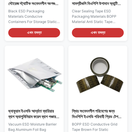
স্টোরেজ স্ট্যাটিক সংবেদনশীল অংশগুলির
সামগ্রীগুলি বিওপিপি উপাদান অ্যান্টি
জন্য উপযুক্ত পাত্রে
স্ট্যাটিক টেপ পরিষ্কার করুন
Black ESD Packaging
Clear Sealing Tape ESD
Materials Conducive
Packaging Materials BOPP
Containers For Storage Static
Material Anti Static Tape
Sensitive Parts Description: 1, It
Description: 1, It is made of
is made of conductive
antistatic BOPP material with
এখন তদন্ত
এখন তদন্ত
Polypropylene, to protect
water-based pressure sensitive
sensitive electronic parts from
adhesives 2, It is ESD safe and
electrostatic or induced fields
accordance with RoHS
2, Permanently conductive and
directive 2002/95EC and its
unaffected by washing with
amendment directives. 3, It is
normal cleaners 3, All
silicon free, and supplied on a
containers are returnable,
plastic core 4, It is clear, non-
reusable and recyclable 4,
grid pattern, non ESD logo
Double-wall construction for
symbol 5, Typically used for
long term performance 5,
sealing in EPA Specifications
Typical surface resistance:
Width available 8mm-480mm
104-108ohms Features ESD
Material BOPP Color Clear
Safe Yes External
ভ্যাকুয়াম ইএসডি আর্দ্রতা ব্যারিয়ার
স্থির সংবেদনশীল পরিবেশের জন্য
ব্যাগ অ্যালুমিনিয়াম ফয়েল ব্যাগ পঞ্চার
বিওপিপি ইএসডি পরিবাহী গ্রিড টেপ
প্রতিরোধী
ব্রাউন
Vacuum ESD Moisture Barrier
BOPP ESD Conductive Grid
Bag Aluminum Foil Bag
Tape Brown For Static