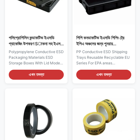
the bottle head. The alcohol
cleaned with water, alcohol
will be sprayed from the inside.
and other detergents. 4, Use a
Each time you press it, only the
cotton swab or a rag to gently
amount of
press the bottle head. The
alcohol will
পলিপ্রোপিলিন কন্ডাকটিভ ইএসডি
পিপি কনডাকটিভ ইএসডি শিপিং ট্রে
প্যাকেজিং উপকরণ Sাকনা সহ ইএসডি
ইপিএ অঞ্চলের জন্য পুনরায়
স্টোরেজ বক্সগুলি
ব্যবহারযোগ্য পুনর্ব্যবহারযোগ্য ইইউ
Polypropylene Conductive ESD
PP Conductive ESD Shipping
সিরিজ
Packaging Materials ESD
Trays Reusable Recyclable EU
Storage Boxes With Lid Model
Series For EPA areas
3605 Description: 1, It is made
Description: 1, It is made of
of conductive Polypropylene
conductive Polypropylene, to
এখন তদন্ত
এখন তদন্ত
for Small Parts Storage 2,
protect sensitive electronic
Smooth base and inner walls,
parts from electrostatic or
with lid, stackable 3, It is
induced fields 2, Permanently
suitable for using in stores and
conductive and unaffected by
transit 4, Typical surface
washing with normal cleaners
resistance: 104-108ohms
3, All containers are returnable,
Features Model 3605 ESD Safe
reusable and recyclable 4,
Yes External Dimension
Double-wall construction for
202x123x50mm Internal
long term performance 5,
Dimension 193x114x41mm
Typical surface resistance:
Material Conductive
104-108ohms Features ESD