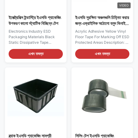
Polypropylene Volume
Safe Yes External Dimension As
VIDEO
Resistance 106ohms Charge
Decay
ইলেক্ট্রনিক্স ইন্ডাস্ট্রি ইএসডি প্যাকেজিং
ইএসডি সুরক্ষিত অঞ্চলগুলি চিহ্নিত করার
উপকরণ কালো স্ট্যাটিক বিচ্ছিন্ন টেপ
জন্য এক্রাইলিক আঠালো হলুদ ভিনাইল
তল টেপ
Electronics Industry ESD
Acrylic Adhesive Yellow Vinyl
Packaging Materials Black
Floor Tape For Marking Off ESD
Static Dissipative Tape
Protected Areas Description: 1,
Description: 1, It is made of
Bright yellow vinyl floor tape
conductive BOPP material with
with bold black ESD symbols
এখন তদন্ত
এখন তদন্ত
water-based pressure sensitive
and print reading in 2 types,
adhesives 2, It is ESD safe and
one is ”CAUTION Static
accordance with RoHS
Sensitive Area”, another " ESD
directive 2002/95EC and its
Protected Area" for options 2,
amendment directives. 3, It is
Tear resistant 2″ wide rolls are
silicon free, with no residues,
available in lengths of 72′ 3, It
and supplied on a plastic core
is a heavy duty and highly
4, The grid pattern includes the
durable warning floor tape that
ESD logo to raise warning for
will provide long life in high
packaged goods 5, Typically
traffic work areas. Features: 1,
used for circuit boards, laptops,
Available in yellow 2,
mobile phones
ব্ল্যাক ইএসডি প্যাকেজিং সামগ্রী
সিলিং টেপ ইএসডি প্যাকেজিং