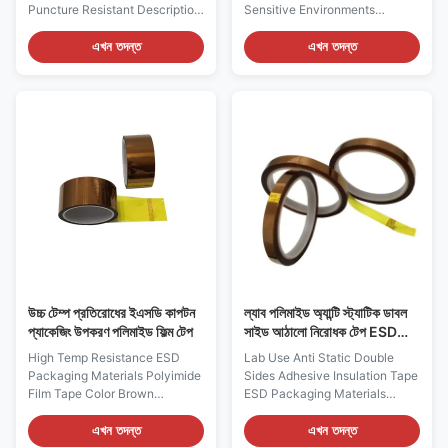
Puncture Resistant Description:
Sensitive Environments
1, It is constructed from a
Description: 1, It is made of
laminate of multiple layers of
conductive BOPP material with
এখন তদন্ত
এখন তদন্ত
aluminized polyester and
water-based pressure sensitive
polyethylene. 2, Polyester
adhesives 2, It is ESD safe and
provides puncture resistance
accordance with RoHS
while the metal layers are
directive 2002/95EC and its
intended to provide shielding of
amendment directives. 3, It is
Electrostatic Discharge (ESD)
silicon free, with no residues,
and to help minimize the
and supplied on a plastic core
penetration of electric field. 3,
4, The grid pattern includes the
The bags are heat sealable and
ESD logo to raise warning for
suitable for vacuum packaging.
packaged goods 5, Typically
Excellent for packaging SMD's
used for circuit boards, laptops,
in trays,
mobile phones
উচ্চ টেম্প প্রতিরোধের ইএসডি কাপটন
ল্যাব পলিমাইড অ্যান্টি স্ট্যাটিক ডাবল
প্যাকেজিং উপকরণ পলিমাইড ফিল্ম টেপ
সাইড আঠালো নিরোধক টেপ ESD
প্যাকেজিং
High Temp Resistance ESD
Lab Use Anti Static Double
Packaging Materials Polyimide
Sides Adhesive Insulation Tape
Film Tape Color Brown
ESD Packaging Materials
Description: Polyimide Film
Polyimide Film Tape
Tape is a polyimide film and
Description: Polyimide Film
এখন তদন্ত
এখন তদন্ত
silicone adhesive designed for
Tape is a polyimide film and