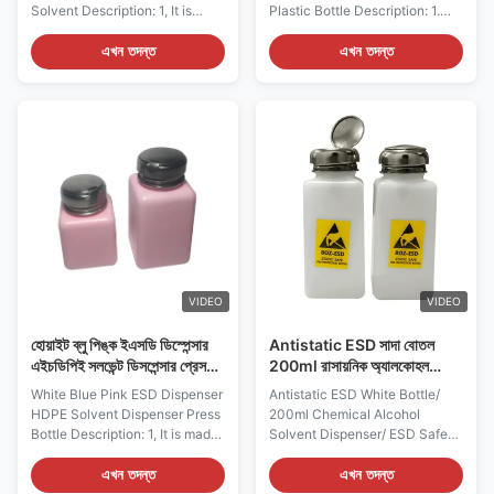
Solvent Description: 1, It is
Plastic Bottle Description: 1.
made of HDPE plastic with
Made of HDPE plastic with
stainless steel cap, can hold
stainless steel cover, it can
এখন তদন্ত
এখন তদন্ত
various kinds of nail polish,
hold various nail polish,
washing water, alcohol, and
washing water, alcohol and
ethanol. 2, Simple and
ethanol. 2. Simple and
convenient, it supports one-
convenient, supporting single
hand operation 3, Use a cotton
hand operation 3. Gently press
swab or a rag to gently press
the cap with a cotton swab or
the bottle head. The alcohol
rag. Alcohol will be sprayed
will be sprayed from the inside.
from inside. Each time it is
Each time you press it, only the
pressed, only the required
amount of liquid you need is
amount of liquid will be poured
poured out to eliminate the
out to eliminate the waste
waste caused
caused by evaporatio
VIDEO
VIDEO
হোয়াইট ব্লু পিঙ্ক ইএসডি ডিস্পেন্সার
Antistatic ESD সাদা বোতল
এইচডিপিই সলভেন্ট ডিসপেন্সার প্রেস
200ml রাসায়নিক অ্যালকোহল
বোতল
দ্রাবক ডিসপেনসার প্লাস্টিক
White Blue Pink ESD Dispenser
Antistatic ESD White Bottle/
HDPE Solvent Dispenser Press
200ml Chemical Alcohol
Bottle Description: 1, It is made
Solvent Dispenser/ ESD Safe
of HDPE plastic with stainless
Antistatic Plastic Bottle
steel cap, can hold various
Description: 1. Made of HDPE
এখন তদন্ত
এখন তদন্ত
kinds of nail polish, washing
plastic with stainless steel