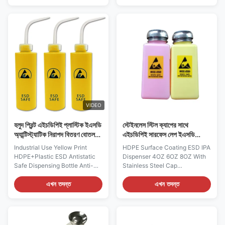
water, alcohol, and ethanol. 2,
cover, it can hold various nail
Simple and convenient, it
polish, washing water, alcohol
supports one-hand operation 3,
and ethanol. 2. Simple and
Use a cotton swab or a rag to
convenient, support single
gently press the bottle head.
hand operation. 3. The surface
The alcohol will be sprayed
coating ESD is safe and cannot
from the inside. Each time you
be cleaned with water, alcohol
press it, only the amount of
or other detergents. 4. Gently
liquid you need is poured out to
press the cap with a cotton
eliminate the waste caused
swab or rag. Alcohol will be
sprayed from
VIDEO
হলুদ প্রিন্ট এইচডিপিই প্লাস্টিক ইএসডি
স্টেইনলেস স্টিল ক্যাপের সাথে
অ্যান্টিস্ট্যাটিক নিরাপদ বিতরণ বোতল
এইচডিপিই সারফেস লেপ ইএসডি
শিল্প ব্যবহার
আইপিএ ডিসপেনসার 4OZ 6OZ
Industrial Use Yellow Print
HDPE Surface Coating ESD IPA
8OZ
HDPE+Plastic ESD Antistatic
Dispenser 4OZ 6OZ 8OZ With
Safe Dispensing Bottle Anti-
Stainless Steel Cap
static SAFE BOTTLE
Description: 1, It is made of
Specifications: Size:
HDPE plastic with stainless
এখন তদন্ত
এখন তদন্ত
250ml,500ml / Customized
steel cap, can hold various
Sizes Material: HDPE+PP
kinds of nail polish, washing
Color: Blue,yellow,Pink,
water, alcohol, and ethanol. 2,
Customized Surface
Simple and convenient, it