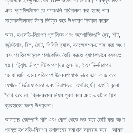
প্লাস্টিক ইনসুলেটরগুলি 10¹² ওহমসের উপরে। প্রস্তুতকারক
এবং প্রকৌশলীগণ যে পণ্যগুলি পরিচালনা করা হচ্ছে তার
সংবেদনশীলতার উপর ভিত্তি করে উপকরণ নির্বাচন করেন।
আজ, ইএসডি-নিরাপদ প্লাস্টিক এবং কম্পোজিটগুলি ট্রে, শীট,
কন্টেইনার, রিল, টোট, পিসিবি র‍্যাক, ইনজেকশন-ঢালাই করা অংশ
এবং প্রতিরক্ষামূলক প্যাকেজিং তৈরি করতে ব্যাপকভাবে ব্যবহৃত
হয়। স্ট্যান্ডার্ড প্লাস্টিক পণ্যের তুলনায়, ইএসডি-নিরাপদ
সমাধানগুলি এমন পরিবেশে উল্লেখযোগ্যভাবে ভাল কাজ করে
যেখানে নির্ভরযোগ্যতা এবং নিরাপত্তা অপরিহার্য। এগুলি ধুলো
তৈরি করে না, ক্লিনরুমের নিয়ম পূরণ করে এবং একটানা শিল্প
ব্যবহারের জন্য উপযুক্ত।
আমাদের কোম্পানি শীট এবং বোর্ড থেকে শুরু করে তৈরি করা অংশ
পর্যন্ত ইএসডি-নিরাপদ উপাদানের সমাধান সরবরাহ করে। আমরা