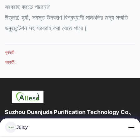
সরবরাহ করতে পারেন?
উত্তর: হ্যাঁ, সমস্ত উপকরণ বিশ্বব্যাপী মানগুলির জন্য সম্মতি
ডকুমেন্টেশন সহ সরবরাহ করা যেতে পারে।
পূর্ববর্তী:
পরবর্তী:
Suzhou Quanjuda Purification Technology Co.,
LTD
Juicy
16 বছরের অভিজ্ঞতা, ESD এবং Cleanroom পণ্যগুলির একটি নেতৃস্থানীয় প্রস্তুতকারক
এবং রপ্তানিকারক হিসাবে, আমরা ESD এবং Cleanroom সরঞ্জাম এবং সরবরাহের...