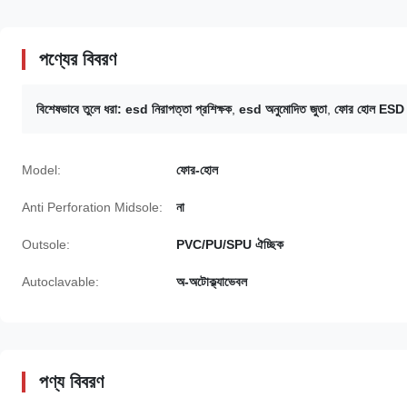
পণ্যের বিবরণ
বিশেষভাবে তুলে ধরা:
esd নিরাপত্তা প্রশিক্ষক
,
esd অনুমোদিত জুতা
,
ফোর হোল ESD নি
Model:
ফোর-হোল
Anti Perforation Midsole:
না
Outsole:
PVC/PU/SPU ঐচ্ছিক
Autoclavable:
অ-অটোক্ল্যাভেবল
পণ্য বিবরণ