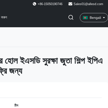
+86-15050190746
Sales01@allesd.com
 করুন
Bengali
 হোল ইএসডি সুরক্ষা জুতা শিল্প ইপিএ
্রি জন্য
চীন