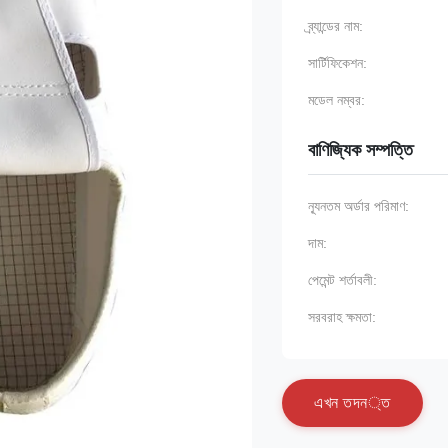
ব্র্যান্ডের নাম:
সার্টিফিকেশন:
মডেল নম্বর:
বাণিজ্যিক সম্পত্তি
ন্যূনতম অর্ডার পরিমাণ:
দাম:
পেমেন্ট শর্তাবলী:
সরবরাহ ক্ষমতা:
এ
খ
ন
ত
দ
ন
্
ত