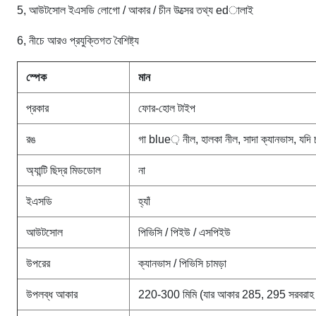
5, আউটসোল ইএসডি লোগো / আকার / চীন উত্সের তথ্য edালাই
6, নীচে আরও প্রযুক্তিগত বৈশিষ্ট্য
স্পেক
মান
প্রকার
ফোর-হোল টাইপ
রঙ
গা blue় নীল, হালকা নীল, সাদা ক্যানভাস, যদি চ
অ্যান্টি ছিদ্র মিডডোল
না
ইএসডি
হ্যাঁ
আউটসোল
পিভিসি / পিইউ / এসপিইউ
উপরের
ক্যানভাস / পিভিসি চামড়া
উপলব্ধ আকার
220-300 মিমি (যার আকার 285, 295 সরবরাহ ক