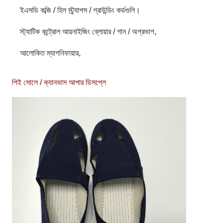
ইএসডি কব্জি / হিল স্ট্র্যাপস / গ্রাউন্ডিং কর্ডগুলি।
স্ট্যাটিক কন্ট্রোল আয়নাইজিং ব্লোয়ার / গান / অগ্রভাগ,
আলোকিত ম্যাগনিফায়ার,
পিই সোলে / ক্যানভাস আপার ডিসপ্লে