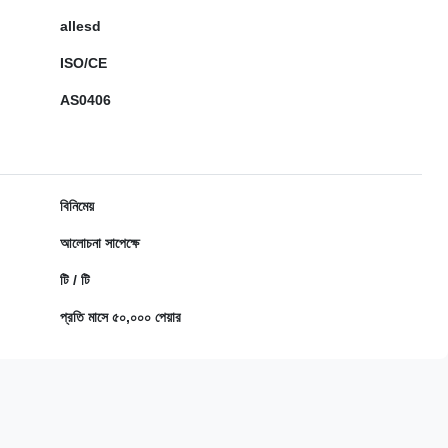
allesd
ISO/CE
AS0406
বিনিমেয়
আলোচনা সাপেক্ষে
টি / টি
প্রতি মাসে ৫০,০০০ পেয়ার