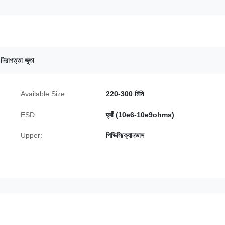
রাপত্তা জুতা
Available Size:
220-300 মিমি
ESD:
হ্যাঁ (10e6-10e9ohms)
Upper:
পিভিসি/ক্যানভাস