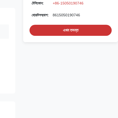
টেলিফোন:
+86-15050190746
হোয়াটসঅ্যাপ:
8615050190746
এখন তদন্ত