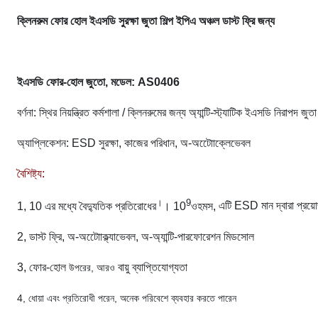
ক্লিনরুম ফোর হোল ইএসডি সুরক্ষা জুতা শিল্প ইপিএ অঞ্চল ডাস্ট ফ্রি জন্য
ইএসডি ফোর-হোল জুতো, মডেল:
AS0406
বর্ণনা: স্থির নিয়ন্ত্রিত কর্মশালা / ক্লিনরুমের জন্য অ্যান্টি-স্ট্যাটিক ইএসডি নিরাপদ জুতা
অ্যাপ্লিকেশন: ESD সুরক্ষা, কাজের পরিধান,
অ-অটোোক্লেভেবল
বৈশিষ্ট্য:
।
9
1, 10 এর মধ্যে বৈদ্যুতিক প্রতিরোধের
। 10
ওহমস,
এটি ESD মান দ্বারা প্রয়
2, ডাস্ট ফ্রি, অ-অটোোক্ল্যাভেবল, অ-অ্যান্টি-পারফোরেশন মিডসোল
3, ফোর-হোল
বায়ু ব্যাপ্তিযোগ্যতা
উপরের, আরও
4, ধোয়া এবং প্রতিরোধী পরেন, অনেক পরিবেশে ব্যবহার করতে পারেন