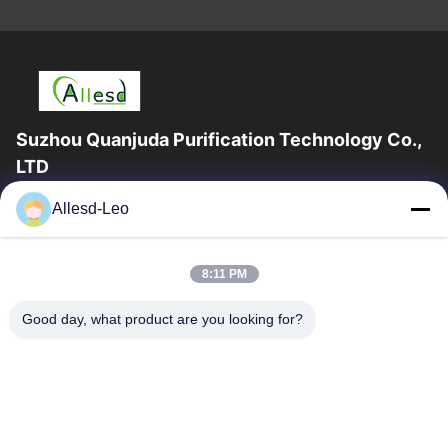
Suzhou Quanjuda Purification Technology Co.,
LTD
16 বছরের অভিজ্ঞতা, ESD এবং Cleanroom পণ্যগুলির একটি নেতৃস্থানীয়
Allesd-Leo
প্রস্তুতকারক এবং রপ্তানিকারক হিসাবে, আমরা ESD এবং Cleanroom সরঞ্জাম এবং
সরবরাহের...
গুরুত্বপূর্ণ সংযোগ
8:11 PM
বাড়ি
পণ্য
Good day, what product are you looking for?
আমাদের সম্পর্কে
কারখানা ভ্রমণ
মান নিয়ন্ত্রণ
যোগাযোগ করুন
উদ্ধৃতির জন্য আবেদন
আমাদের সাথে যোগাযোগ করুন