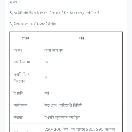
হয়েছে
5, আউটসোল ইএসডি লোগো / আকার / চীন উত্সের তথ্য edালাই
6, নীচে আরও প্রযুক্তিগত বৈশিষ্ট্য
স্পেক
মান
প্রকার
লম্বা হাতা বুট
সব
ফ্যাব্রিক রঙ
অ্যান্টি ছিদ্র
না
মিডডোল
ইএসডি
হ্যাঁ
উচ্চ টেম্প প্রতিরোধী পিভিসি
আউটসোল
ইএসডি ক্যানভাস ফ্যাব্রিক
উপরের
220-300 মিমি (যার আকার 285, 295 সরবরাহ