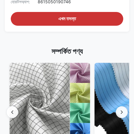
হোয়াটসঅ্যাপ:
8615050190746
এখন তদন্ত
সম্পর্কিত পণ্য