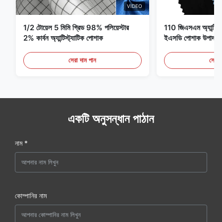
VIDEO
1/2 টোয়েল 5 মিমি গ্রিড 98% পলিয়েস্টার
110 জিএসএম অ্যান্টি স্ট্
2% কার্বন অ্যান্টিস্ট্যাটিক পোশাক
ইএসডি পোশাক উপাদান
সেরা দাম পান
সেরা 
একটি অনুসন্ধান পাঠান
নাম *
কোম্পানির নাম