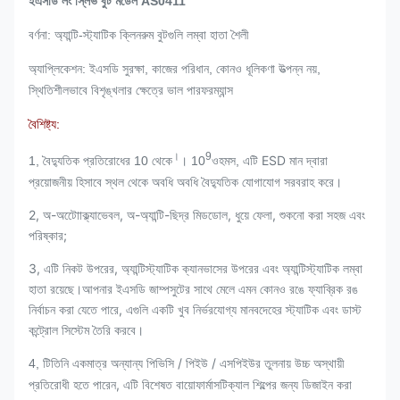
ইএসডি লং স্লিভ বুট মডেল AS0411
বর্ণনা: অ্যান্টি-স্ট্যাটিক ক্লিনরুম বুটগুলি লম্বা হাতা শৈলী
অ্যাপ্লিকেশন: ইএসডি সুরক্ষা, কাজের পরিধান, কোনও ধূলিকণা উত্পন্ন নয়,
স্থিতিশীলভাবে বিশৃঙ্খলার ক্ষেত্রে ভাল পারফরম্যান্স
বৈশিষ্ট্য:
।
9
এটি ESD মান দ্বারা
1, বৈদ্যুতিক প্রতিরোধের 10 থেকে
। 10
ওহমস,
প্রয়োজনীয় হিসাবে স্থল থেকে অবধি অবধি বৈদ্যুতিক যোগাযোগ সরবরাহ করে।
2, অ-অটোোক্ল্যাভেবল, অ-অ্যান্টি-ছিদ্র মিডডোল, ধুয়ে ফেলা, শুকনো করা সহজ এবং
পরিষ্কার;
3, এটি নিকট উপরের, অ্যান্টিস্ট্যাটিক ক্যানভাসের উপরের এবং অ্যান্টিস্ট্যাটিক লম্বা
হাতা রয়েছে।আপনার ইএসডি জাম্পসুটের সাথে মেলে এমন কোনও রঙে ফ্যাব্রিক রঙ
নির্বাচন করা যেতে পারে, এগুলি একটি খুব নির্ভরযোগ্য মানবদেহের স্ট্যাটিক এবং ডাস্ট
কন্ট্রোল সিস্টেম তৈরি করবে।
তিনি একমাত্র অন্যান্য পিভিসি / পিইউ / এসপিইউর তুলনায় উচ্চ অস্থায়ী
4, টি
প্রতিরোধী হতে পারেন, এটি বিশেষত বায়োফার্মাসটিক্যাল শিল্পের জন্য ডিজাইন করা