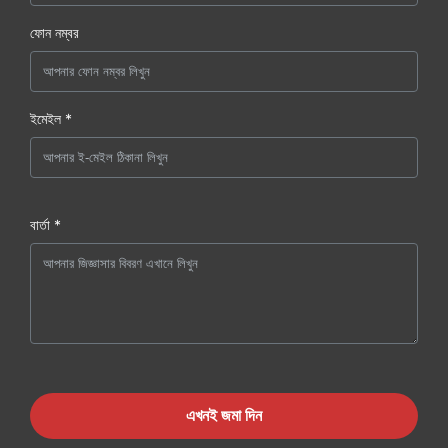
ফোন নম্বর
ইমেইল *
বার্তা *
এখনই জমা দিন