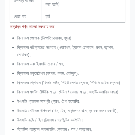
উপলব্ধ আকার
করা হয়নি)
ধোয়া যায়
হ্যাঁ
অন্যান্য পণ্য আমরা সরবরাহ করি
ক্লিনরুম পোশাক (নিষ্পত্তিযোগ্য, ধূসর)
ক্লিনরুম পরিষ্কারের সরবরাহ (ওয়াইপস, ট্যাকল রোলারস, মপস, ব্রাশস,
সোয়াবস),
ক্লিনরুম এবং ইএসডি চেয়ার / মল,
ক্লিনরুম ডকুমেন্টেশন (কাগজ, কলম, নোটবুক),
ক্লিনরুম গ্লোভস (ফিঙ্গার কটস, পিইউ লেপড গ্লোভ, পিভিসি ডটেড গ্লোভ)
ক্লিনরুম ম্যাটস (স্টিকি মাদুর, টেবিল / ফ্লোর মাদুর, অ্যান্টি-ক্লান্তি মাদুর),
ইএসডি প্যাকেজ সামগ্রী (ব্যাগ, টেপ ইত্যাদি),
ইএসডি স্টোরেজ উপকরণ (বিন, ট্রে, সার্কুলেশন বাক্স, দ্রাবক সরবরাহকারী),
ইএসডি কব্জি / হিল স্ট্র্যাপস / গ্রাউন্ডিং কর্ডগুলি।
স্ট্যাটিক কন্ট্রোল আয়নাইজিং ব্লোয়ার / গান / অগ্রভাগ,