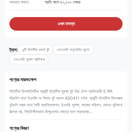
সরবরাহ ক্ষমতা:
প্রতি মাসে ৫০,০০০ পেয়ার
এখন তদন্ত
ট্যাগ:
এন্টি স্ট্যাটিক ওয়ার্ক বুট
এসএসডি অনুমোদিত জুতো
এসএসডি সুরক্ষা প্রশিক্ষক
পণ্যের সারসংক্ষেপ
স্ট্যাটিক ডিসসাইপটিভ অ্যান্টি স্ট্যাটিক সুরক্ষা বুট উচ্চ টেম্প প্রতিরোধী 5 মিমি
স্ট্রাইপ হাতা ইএসডি লং স্লিভ বুট মডেল AS0411 বর্ণনা: অ্যান্টি-স্ট্যাটিক ক্লিনরুম
বুটগুলি লম্বা হাতা শৈলী অ্যাপ্লিকেশন: ইএসডি সুরক্ষা, কাজের পরিধান, কোনও ধূলিকণা
উত্পন্ন নয়, স্থিতিশীলভাবে বিশৃঙ্খলার ক্ষেত্রে ভাল পারফরম্য...
পণ্যের বিবরণ