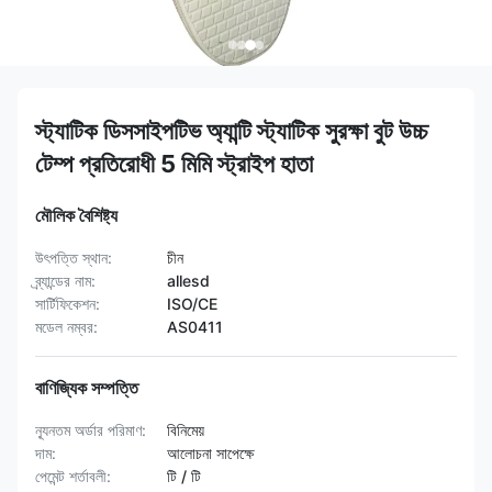
স্ট্যাটিক ডিসসাইপটিভ অ্যান্টি স্ট্যাটিক সুরক্ষা বুট উচ্চ
টেম্প প্রতিরোধী 5 মিমি স্ট্রাইপ হাতা
মৌলিক বৈশিষ্ট্য
উৎপত্তি স্থান:
চীন
ব্র্যান্ডের নাম:
allesd
সার্টিফিকেশন:
ISO/CE
মডেল নম্বর:
AS0411
বাণিজ্যিক সম্পত্তি
ন্যূনতম অর্ডার পরিমাণ:
বিনিমেয়
দাম:
আলোচনা সাপেক্ষে
পেমেন্ট শর্তাবলী:
টি / টি