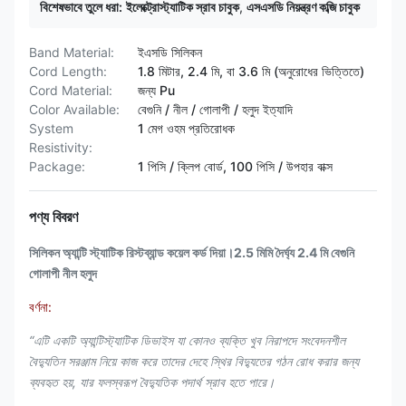
বিশেষভাবে তুলে ধরা:
ইলেক্ট্রোস্ট্যাটিক স্রাব চাবুক
,
এসএসডি নিয়ন্ত্রণ কব্জি চাবুক
Band Material:
ইএসডি সিলিকন
Cord Length:
1.8 মিটার, 2.4 মি, বা 3.6 মি (অনুরোধের ভিত্তিতে)
Cord Material:
জন্য Pu
Color Available:
বেগুনি / নীল / গোলাপী / হলুদ ইত্যাদি
System
1 মেগ ওহম প্রতিরোধক
Resistivity:
Package:
1 পিসি / ক্লিপ বোর্ড, 100 পিসি / উপহার বাক্স
পণ্য বিবরণ
সিলিকন অ্যান্টি স্ট্যাটিক রিস্টব্যান্ড কয়েল কর্ড দিয়া।2.5 মিমি দৈর্ঘ্য 2.4 মি বেগুনি
গোলাপী নীল হলুদ
বর্ণনা:
“এটি একটি অ্যান্টিস্ট্যাটিক ডিভাইস যা কোনও ব্যক্তি খুব নিরাপদে সংবেদনশীল
বৈদ্যুতিন সরঞ্জাম নিয়ে কাজ করে তাদের দেহে স্থির বিদ্যুতের গঠন রোধ করার জন্য
ব্যবহৃত হয়, যার ফলস্বরূপ বৈদ্যুতিক পদার্থ স্রাব হতে পারে।