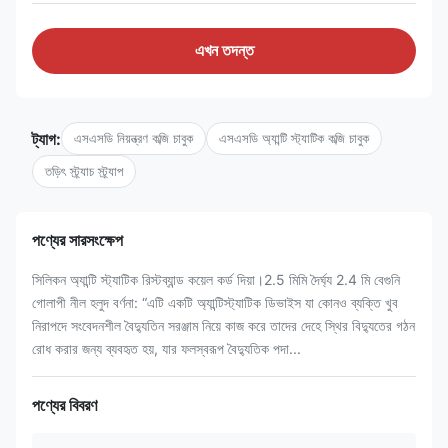
এখন তদন্ত
ট্যাগ:
এসএসডি নিয়ন্ত্রণ কব্জি চাবুক
এসএসডি অ্যান্টি স্ট্যাটিক কব্জি চাবুক
তড়িৎ স্ট্র্যাচ স্ট্র্যাপ
পণ্যের সারসংক্ষেপ
সিলিকন অ্যান্টি স্ট্যাটিক রিস্টব্যান্ড কয়েল কর্ড দিয়া।2.5 মিমি দৈর্ঘ্য 2.4 মি বেগুনি
গোলাপী নীল হলুদ বর্ণনা: “এটি একটি অ্যান্টিস্ট্যাটিক ডিভাইস যা কোনও ব্যক্তি খুব
নিরাপদে সংবেদনশীল বৈদ্যুতিন সরঞ্জাম নিয়ে কাজ করে তাদের দেহে স্থির বিদ্যুতের গঠন
রোধ করার জন্য ব্যবহৃত হয়, যার ফলস্বরূপ বৈদ্যুতিক পদা...
পণ্যের বিবরণ