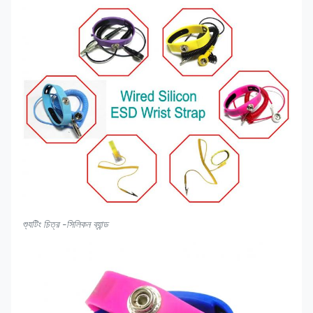
শ্যুটিং চিত্র -সিলিকন ব্যান্ড