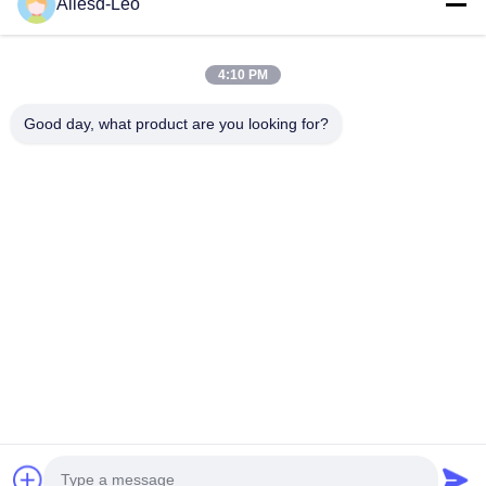
16 বছরের অভিজ্ঞতা, ESD এবং Cleanroom পণ্যগুলির একটি নেতৃস্থানীয়
Allesd-Leo
প্রস্তুতকারক এবং রপ্তানিকারক হিসাবে, আমরা ESD এবং Cleanroom সরঞ্জাম এবং
সরবরাহের...
গুরুত্বপূর্ণ সংযোগ
4:10 PM
বাড়ি
পণ্য
Good day, what product are you looking for?
আমাদের সম্পর্কে
কারখানা ভ্রমণ
মান নিয়ন্ত্রণ
যোগাযোগ করুন
উদ্ধৃতির জন্য আবেদন
আমাদের সাথে যোগাযোগ করুন
0086-512-65883749
0086-512-66190772
Sales01@allesd.com
কপিরাইট © 2018-2026 Suzhou Quanjuda Purification Technology Co., LTD.
সমস্ত অধিকার সংরক্ষিত।