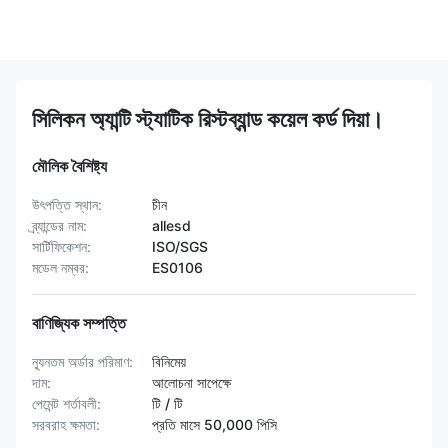
সিলিকন অ্যান্টি স্ট্যাটিক রিস্টব্যান্ড কয়েল কর্ড দিয়া।
মৌলিক বৈশিষ্ট্য
উৎপত্তি স্থান:
চীন
ব্র্যান্ডের নাম:
allesd
সার্টিফিকেশন:
ISO/SGS
মডেল নম্বর:
ES0106
বাণিজ্যিক সম্পত্তি
ন্যূনতম অর্ডার পরিমাণ:
বিনিমেয়
দাম:
আলোচনা সাপেক্ষে
পেমেন্ট শর্তাবলী:
টি / টি
সরবরাহ ক্ষমতা:
প্রতি মাসে 50,000 পিসি