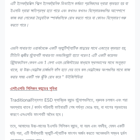
এটি ইলেকট্রনিক্স শিল্পে ইলেকট্রনিক ডিভাইসে কর্মরত শ্রমিকদের দ্বারা ব্যবহৃত হয় যা
ইএসডি দ্বারা ক্ষতিগ্রস্থ হতে পারে এবং কখনও কখনও বিস্ফোরকগুলির আশেপাশে
কাজ করা লোকেরা বৈদ্যুতিক স্পার্কগুলিকে রোধ করতে পারে যা কোনও বিস্ফোরণ শুরু
করতে পারে।
এগুলি সাধারণত ওয়ার্কবেঞ্চে একটি অ্যান্টিস্ট্যাটিক মাদুরের সাথে একত্রে ব্যবহৃত হয়,
টি
তিনি কব্জীর স্ট্র্যাপটি সাধারণত ননডমিন্যান্ট হাতে পরেন t এটি একটি কয়েলড
রিট্র্যাকটেবল কেবল এবং 1 মেগা ওহম রেজিস্টারের মাধ্যমে স্থলভাগের সাথে সংযুক্ত
থাকে, যা উচ্চ-ভোল্টেজ চার্জগুলি ফাঁস হতে দেয় তবে কম ভোল্টেজের অংশগুলির সাথে কাজ
করার সময় একটি শক ঝুঁকি রোধ করে "
উইকিপিডিয়া
এসইএসডি সিলিকন ব্যান্ডের সুবিধা
Traditionalতিহ্যগত ESD ফ্যাব্রিক ব্যান্ড স্ট্র্যাপগুলিতে, ধ্রুবক চলমান এবং পরা
অবস্থায় ধাতব / কার্বন পরিবাহী ফাইবারটি শেষ পর্যন্ত ভেঙে যায়, বা দাগের প্রভাবের
কারণে এসএসডি ফাংশনটি অবৈধ হবে।
তবে, আমাদের উচ্চ-মানের ইএসডি সিলিকন ব্যান্ড, যা নরম এবং নমনীয়, যেমন একটি
ঘড়ি পরা, এটি দীর্ঘস্থায়ী অ্যান্টি-স্ট্যাটিক ফাংশন অর্জন করতে অনেকগুলি সম্ভব দুর্বল