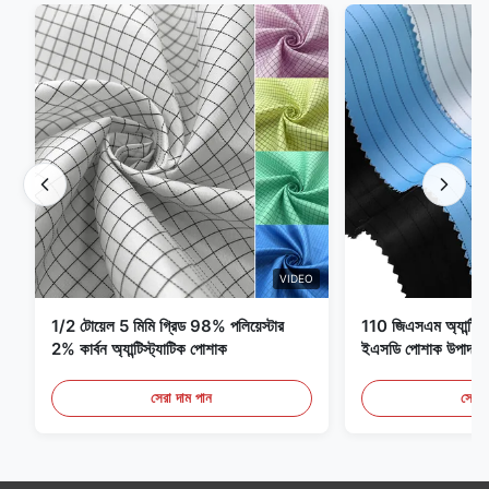
VIDEO
1/2 টোয়েল 5 মিমি গ্রিড 98% পলিয়েস্টার
110 জিএসএম অ্যান্টি স্ট্
2% কার্বন অ্যান্টিস্ট্যাটিক পোশাক
ইএসডি পোশাক উপাদান
সেরা দাম পান
সেরা 