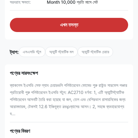
সরবরাহ ক্ষমতা:
Month 10,000 প্রতি মাসে সেট
এখন তদন্ত
ট্যাগ:
এসএসডি স্টুল
অ্যান্টি স্ট্যাটিক মল
অ্যান্টি স্ট্যাটিক চেয়ার
পণ্যের সারসংক্ষেপ
ব্যাকলেস ইএসডি সেফ ল্যাব চেয়ারগুলি পলিউরেথেন ফোমেড পুরু রাউন্ড সারফেস পঞ্চার
প্রতিরোধী পুরু পলিউরেথেন ইএসডি স্টুল: AC2710 বর্ণনা: 1, এটি অ্যান্টিস্ট্যাটিক
পলিউরেথেন আসনটি তৈরি করা হয়েছে যা জল, তেল এবং বেশিরভাগ রাসায়নিকের জন্য
আরামদায়ক, টেকসই 12.6 ইঞ্চিযুক্ত impব্যাসের আসন। 2, সহজে ব্যবহারযোগ্য
ব...
পণ্যের বিবরণ