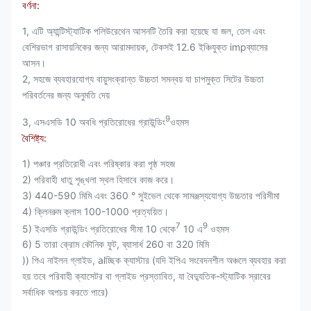
বর্ণনা:
1, এটি অ্যান্টিস্ট্যাটিক পলিউরেথেন আসনটি তৈরি করা হয়েছে যা জল, তেল এবং
বেশিরভাগ রাসায়নিকের জন্য আরামদায়ক, টেকসই 12.6 ইঞ্চিযুক্ত impব্যাসের
আসন।
2, সহজে ব্যবহারযোগ্য বায়ুসংক্রান্ত উচ্চতা সমন্বয় যা চাপমুক্ত সিটের উচ্চতা
পরিবর্তনের জন্য অনুমতি দেয়
9
3, এসএসডি 10 অবধি প্রতিরোধের গ্রাউন্ডিং
ওহমস
বৈশিষ্ট্য:
1) পঞ্চার প্রতিরোধী এবং পরিষ্কার করা পৃষ্ঠ সহজ
2) পরিবাহী ধাতু শৃঙ্খলা স্থল হিসাবে কাজ করে।
3) 440-590 মিমি এবং 360 ° সুইভেল থেকে সামঞ্জস্যযোগ্য উচ্চতার পরিসীমা
4) ক্লিনরুম ক্লাস 100-1000 প্রত্যয়িত।
7
9
5) ইএসডি গ্রাউন্ডিং প্রতিরোধের সীমা 10 থেকে
10 এ
ওহমস
6) 5 তারা ক্রোম কৌনিক ফুট, ব্যাসার্ধ 260 বা 320 মিমি
)) পিএ নাইলন গ্লাইড, alচ্ছিক ক্যাস্টার (যদি ইপিএ সংবেদনশীল অঞ্চলে ব্যবহার করা
হয় তবে পরিবাহী ক্যাসেটর বা গ্লাইড প্রস্তাবিত, যা বৈদ্যুতিক-স্ট্যাটিক স্রাবের
সর্বাধিক অপচয় করতে পারে)