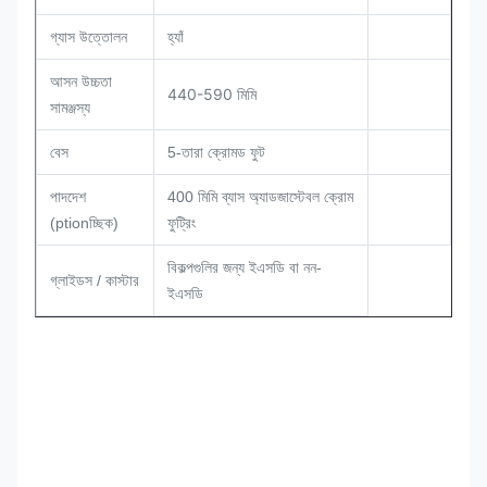
গ্যাস উত্তোলন
হ্যাঁ
আসন উচ্চতা
440-590 মিমি
সামঞ্জস্য
বেস
5-তারা ক্রোমড ফুট
পাদদেশ
400 মিমি ব্যাস অ্যাডজাস্টেবল ক্রোম
(ptionচ্ছিক)
ফুট্রিং
বিকল্পগুলির জন্য ইএসডি বা নন-
গ্লাইডস / কাস্টার
ইএসডি