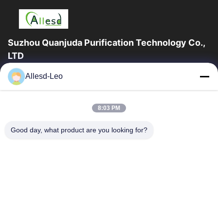
Suzhou Quanjuda Purification Technology Co.,
LTD
16 বছরের অভিজ্ঞতা, ESD এবং Cleanroom পণ্যগুলির একটি নেতৃস্থানীয়
Allesd-Leo
প্রস্তুতকারক এবং রপ্তানিকারক হিসাবে, আমরা ESD এবং Cleanroom সরঞ্জাম এবং
সরবরাহের...
গুরুত্বপূর্ণ সংযোগ
8:03 PM
বাড়ি
পণ্য
Good day, what product are you looking for?
আমাদের সম্পর্কে
কারখানা ভ্রমণ
মান নিয়ন্ত্রণ
যোগাযোগ করুন
উদ্ধৃতির জন্য আবেদন
আমাদের সাথে যোগাযোগ করুন
0086-512-65883749
0086-512-66190772