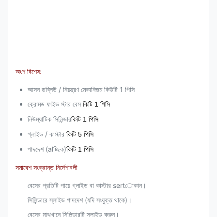
অংশ বিশেষ:
আসন ডব্লিউ / নিয়ন্ত্রণ মেকানিজম কিউটি 1 পিসি
ক্রোমড ফাইভ স্টার বেস
কিটি 1 পিসি
নিউম্যাটিক সিলিন্ডার
কিটি 1 পিসি
গ্লাইড / কাস্টার
কিটি 5 পিসি
পাদদেশ (alচ্ছিক)
কিটি 1 পিসি
সমাবেশ সংক্রান্ত নির্দেশাবলী
বেসের প্রতিটি পায়ে গ্লাইড বা কাস্টার sertোকান।
সিলিন্ডারে স্লাইড পাদদেশ (যদি সংযুক্ত থাকে)।
বেসের মাঝখানে সিলিন্ডারটি স্লাইড করুন।