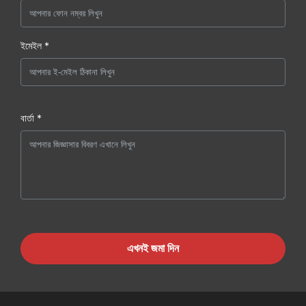
ইমেইল *
বার্তা *
এখনই জমা দিন