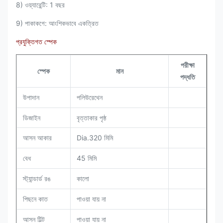
8) ওয়্যারেন্টি: 1 বছর
9) পাকাকগে: আংশিকভাবে একত্রিত
প্রযুক্তিগত স্পেক
পরীক্ষা
স্পেক
মান
পদ্ধতি
পলিউরেথেন
উপাদান
ডিজাইন
বৃত্তাকার পৃষ্ঠ
Dia.320 মিমি
আসন আকার
45 মিমি
বেধ
স্ট্যান্ডার্ড রঙ
কালো
পাওয়া যায় না
পিছনে কাত
পাওয়া যায় না
আসন টিল্ট