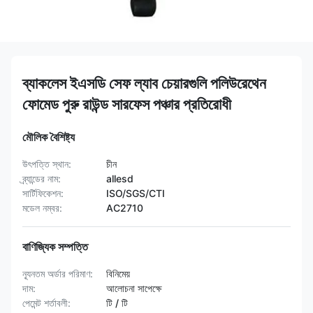
ব্যাকলেস ইএসডি সেফ ল্যাব চেয়ারগুলি পলিউরেথেন
ফোমেড পুরু রাউন্ড সারফেস পঞ্চার প্রতিরোধী
মৌলিক বৈশিষ্ট্য
উৎপত্তি স্থান:
চীন
ব্র্যান্ডের নাম:
allesd
সার্টিফিকেশন:
ISO/SGS/CTI
মডেল নম্বর:
AC2710
বাণিজ্যিক সম্পত্তি
ন্যূনতম অর্ডার পরিমাণ:
বিনিমেয়
দাম:
আলোচনা সাপেক্ষে
পেমেন্ট শর্তাবলী:
টি / টি