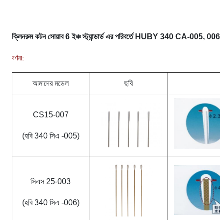
ক্লিনরুম কটন সোয়াব 6 ইঞ্চ স্ট্যান্ডার্ড এর পরিবর্তে HUBY 340 CA-005, 
বর্ণনা:
আমাদের মডেল
ছবি
CS15-007
(হবি 340 সিএ -005)
সিএস 25-003
(হবি 340 সিএ -006)