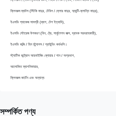
ক্লিনরুম ম্যাটস (স্টিকি মাদুর, টেবিল / ফ্লোর মাদুর, অ্যান্টি-ক্লান্তি মাদুর),
ইএসডি প্যাকেজ সামগ্রী (ব্যাগ, টেপ ইত্যাদি),
ইএসডি স্টোরেজ উপকরণ (বিন, ট্রে, সার্কুলেশন বাক্স, দ্রাবক সরবরাহকারী),
ইএসডি কব্জি / হিল স্ট্র্যাপস / গ্রাউন্ডিং কর্ডগুলি।
স্ট্যাটিক কন্ট্রোল আয়নাইজিং ব্লোয়ার / গান / অগ্রভাগ,
আলোকিত ম্যাগনিফায়ার,
ক্লিনরুম কার্টেন এবং অন্যান্য
সম্পর্কিত পণ্য