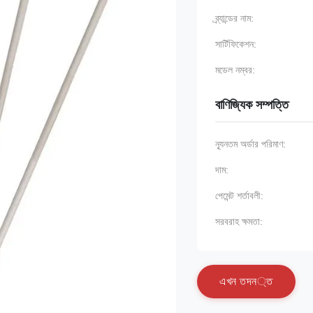
ব্র্যান্ডের নাম:
সার্টিফিকেশন:
মডেল নম্বর:
বাণিজ্যিক সম্পত্তি
ন্যূনতম অর্ডার পরিমাণ:
দাম:
পেমেন্ট শর্তাবলী:
সরবরাহ ক্ষমতা:
এ
খ
ন
ত
দ
ন
্
ত