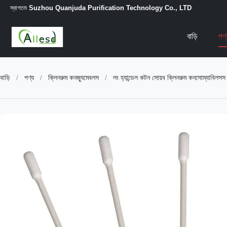
স্বাগতম
Suzhou Quanjuda Purification Technology Co., LTD
বাড়ি
পণ
বাড়ি
/
পণ্য
/
ক্লিনরুম কনজ্যুমেবলস
/
লং হ্যান্ডেল কটন সোয়ব ক্লিনরুম কনসোম্যাবিলসস 6 ই