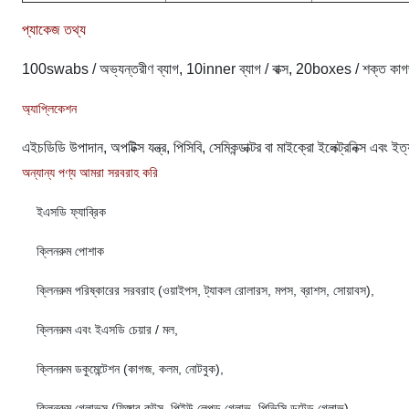
প্যাকেজ তথ্য
100swabs / অভ্যন্তরীণ ব্যাগ, 10inner ব্যাগ / বাক্স, 20boxes / শক্ত
অ্যাপ্লিকেশন
এইচডিডি উপাদান, অপটিক্স যন্ত্র, পিসিবি, সেমিকন্ডাক্টর বা মাইক্রো ইলেক্ট্রনিক্স এবং ইত
অন্যান্য পণ্য আমরা সরবরাহ করি
ইএসডি ফ্যাব্রিক
ক্লিনরুম পোশাক
ক্লিনরুম পরিষ্কারের সরবরাহ (ওয়াইপস, ট্যাকল রোলারস, মপস, ব্রাশস, সোয়াবস),
ক্লিনরুম এবং ইএসডি চেয়ার / মল,
ক্লিনরুম ডকুমেন্টেশন (কাগজ, কলম, নোটবুক),
ক্লিনরুম গ্লোভস (ফিঙ্গার কটস, পিইউ লেপড গ্লোভ, পিভিসি ডটেড গ্লোভ)