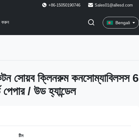
+86-15050190746
Sales01@allesd.com
 করুন
Bengali
ল কটন সোয়ব ক্লিনরুম কনসোম্যাবিলসস 6
ার্ড পেপার / উড হ্যান্ডেল
চীন