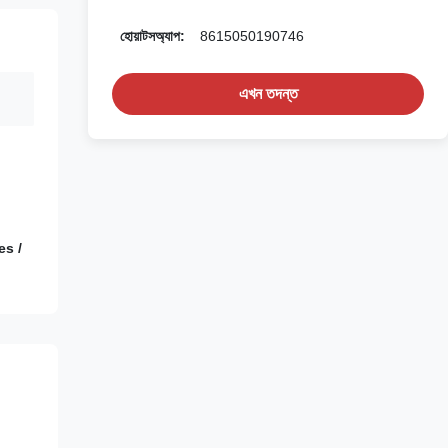
হোয়াটসঅ্যাপ:
8615050190746
এখন তদন্ত
xes /