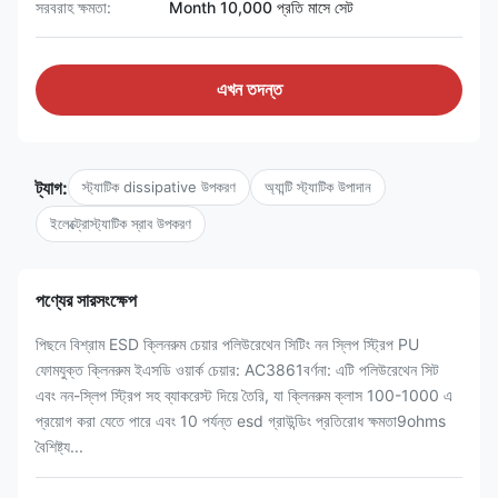
সরবরাহ ক্ষমতা:
Month 10,000 প্রতি মাসে সেট
এখন তদন্ত
ট্যাগ:
স্ট্যাটিক dissipative উপকরণ
অ্যান্টি স্ট্যাটিক উপাদান
ইলেক্ট্রোস্ট্যাটিক স্রাব উপকরণ
পণ্যের সারসংক্ষেপ
পিছনে বিশ্রাম ESD ক্লিনরুম চেয়ার পলিউরেথেন সিটিং নন স্লিপ স্ট্রিপ PU
ফোমযুক্ত ক্লিনরুম ইএসডি ওয়ার্ক চেয়ার: AC3861বর্ণনা: এটি পলিউরেথেন সিট
এবং নন-স্লিপ স্ট্রিপ সহ ব্যাকরেস্ট দিয়ে তৈরি, যা ক্লিনরুম ক্লাস 100-1000 এ
প্রয়োগ করা যেতে পারে এবং 10 পর্যন্ত esd গ্রাউন্ডিং প্রতিরোধ ক্ষমতা9ohms
বৈশিষ্ট্য...