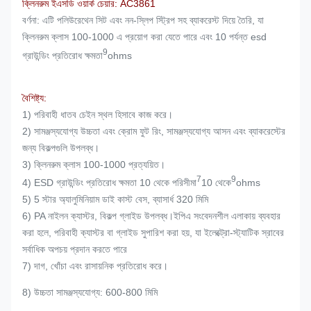
ক্লিনরুম ইএসডি ওয়ার্ক চেয়ার: AC3861
বর্ণনা: এটি পলিউরেথেন সিট এবং নন-স্লিপ স্ট্রিপ সহ ব্যাকরেস্ট দিয়ে তৈরি, যা
ক্লিনরুম ক্লাস 100-1000 এ প্রয়োগ করা যেতে পারে এবং 10 পর্যন্ত esd
9
গ্রাউন্ডিং প্রতিরোধ ক্ষমতা
ohms
বৈশিষ্ট্য:
1) পরিবাহী ধাতব চেইন স্থল হিসাবে কাজ করে।
2) সামঞ্জস্যযোগ্য উচ্চতা এবং ক্রোম ফুট রিং, সামঞ্জস্যযোগ্য আসন এবং ব্যাকরেস্টের
জন্য বিকল্পগুলি উপলব্ধ।
3) ক্লিনরুম ক্লাস 100-1000 প্রত্যয়িত।
7
9
4) ESD গ্রাউন্ডিং প্রতিরোধ ক্ষমতা 10 থেকে পরিসীমা
10 থেকে
ohms
5) 5 স্টার অ্যালুমিনিয়াম ডাই কাস্ট বেস, ব্যাসার্ধ 320 মিমি
6) PA নাইলন ক্যাস্টর, বিকল্প গ্লাইড উপলব্ধ।ইপিএ সংবেদনশীল এলাকায় ব্যবহার
করা হলে, পরিবাহী ক্যাস্টর বা গ্লাইড সুপারিশ করা হয়, যা ইলেক্ট্রো-স্ট্যাটিক স্রাবের
সর্বাধিক অপচয় প্রদান করতে পারে
7) দাগ, খোঁচা এবং রাসায়নিক প্রতিরোধ করে।
8) উচ্চতা সামঞ্জস্যযোগ্য: 600-800 মিমি