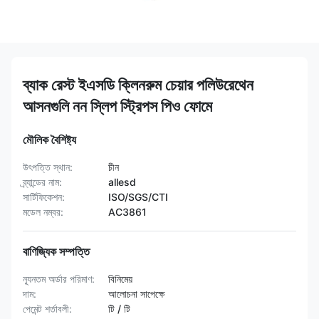
ব্যাক রেস্ট ইএসডি ক্লিনরুম চেয়ার পলিউরেথেন
আসনগুলি নন স্লিপ স্ট্রিপস পিও ফোমে
মৌলিক বৈশিষ্ট্য
উৎপত্তি স্থান:
চীন
ব্র্যান্ডের নাম:
allesd
সার্টিফিকেশন:
ISO/SGS/CTI
মডেল নম্বর:
AC3861
বাণিজ্যিক সম্পত্তি
ন্যূনতম অর্ডার পরিমাণ:
বিনিমেয়
দাম:
আলোচনা সাপেক্ষে
পেমেন্ট শর্তাবলী:
টি / টি