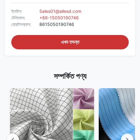
ইমেইল:
Sales01@allesd.com
টেলিফোন:
+86-15050190746
হোয়াটসঅ্যাপ:
8615050190746
এখন তদন্ত
সম্পর্কিত পণ্য