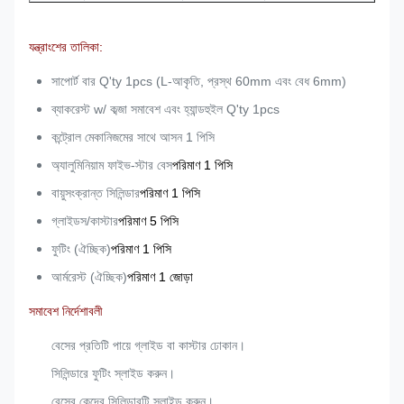
যন্ত্রাংশের তালিকা:
সাপোর্ট বার Q'ty 1pcs (L-আকৃতি, প্রস্থ 60mm এবং বেধ 6mm)
ব্যাকরেস্ট w/ কব্জা সমাবেশ এবং হ্যান্ডহুইল Q'ty 1pcs
কন্ট্রোল মেকানিজমের সাথে আসন 1 পিসি
অ্যালুমিনিয়াম ফাইভ-স্টার বেস
পরিমাণ 1 পিসি
বায়ুসংক্রান্ত সিলিন্ডার
পরিমাণ 1 পিসি
গ্লাইডস/কাস্টার
পরিমাণ 5 পিসি
ফুটিং (ঐচ্ছিক)
পরিমাণ 1 পিসি
আর্মরেস্ট (ঐচ্ছিক)
পরিমাণ 1 জোড়া
সমাবেশ নির্দেশাবলী
বেসের প্রতিটি পায়ে গ্লাইড বা কাস্টার ঢোকান।
সিলিন্ডারে ফুটিং স্লাইড করুন।
বেসের কেন্দ্রে সিলিন্ডারটি স্লাইড করুন।