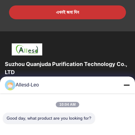
এখনই জমা দিন
Suzhou Quanjuda Purification Technology Co.,
LTD
16 বছরের অভিজ্ঞতা, ESD এবং Cleanroom পণ্যগুলির একটি নেতৃস্থানীয়
Allesd-Leo
প্রস্তুতকারক এবং রপ্তানিকারক হিসাবে, আমরা ESD এবং Cleanroom সরঞ্জাম এবং
সরবরাহের...
গুরুত্বপূর্ণ সংযোগ
10:04 AM
বাড়ি
পণ্য
Good day, what product are you looking for?
আমাদের সম্পর্কে
কারখানা ভ্রমণ
মান নিয়ন্ত্রণ
যোগাযোগ করুন