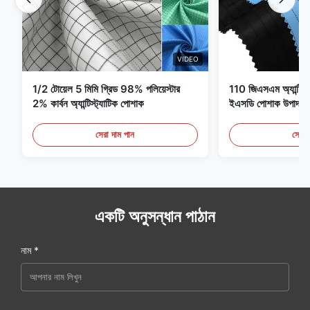
VIDEO
1/2 টোয়েল 5 মিমি গ্রিড 98% পলিয়েস্টার
110 জিএসএম অ্যান্টি স্ট্
2% কার্বন অ্যান্টিস্ট্যাটিক পোশাক
ইএসডি পোশাক উপাদান
সেরা দাম পান
সেরা 
একটি অনুসন্ধান পাঠান
নাম *