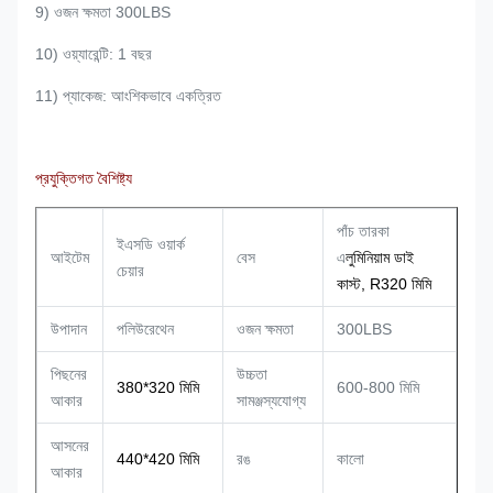
9) ওজন ক্ষমতা 300LBS
10) ওয়্যারেন্টি: 1 বছর
11) প্যাকেজ: আংশিকভাবে একত্রিত
প্রযুক্তিগত বৈশিষ্ট্য
পাঁচ তারকা
ইএসডি ওয়ার্ক
আইটেম
বেস
এ
লুমিনিয়াম ডাই
চেয়ার
কাস্ট, R320 মিমি
উপাদান
পলিউরেথেন
ওজন ক্ষমতা
300LBS
পিছনের
উচ্চতা
380*320 মিমি
600-800 মিমি
আকার
সামঞ্জস্যযোগ্য
আসনের
440*420 মিমি
রঙ
কালো
আকার