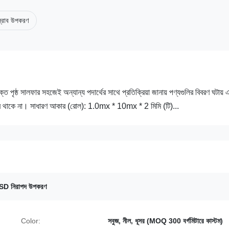
ক স্রাব উপকরণ
পৃষ্ঠ সালফার সহজেই অন্যান্য পদার্থের সাথে প্রতিক্রিয়া জানায় পণ্যগুলির বিবরণ ঘটায় 
লফার থাকে না। সাধারণ আকার (রোল): 1.0mx * 10mx * 2 মিমি (টি)...
ড ESD নিরাপদ উপকরণ
Color:
সবুজ, নীল, ধূসর (MOQ 300 বর্গমিটারে কাস্টম)