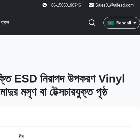
+86-15050190746
Sales01@allesd.com
 করুন
Bengali
িযুক্তি ESD নিরাপদ উপকরণ Vinyl
ুর মসৃণ বা টেক্সচারযুক্ত পৃষ্ঠ
চীন