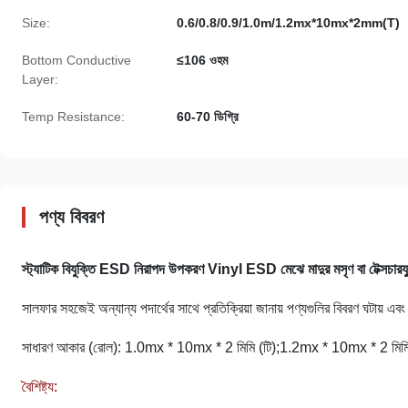
Size:
0.6/0.8/0.9/1.0m/1.2mx*10mx*2mm(T)
Bottom Conductive
≤106 ওহম
Layer:
Temp Resistance:
60-70 ডিগ্রি
পণ্য বিবরণ
স্ট্যাটিক বিযুক্তি ESD নিরাপদ উপকরণ Vinyl ESD মেঝে মাদুর মসৃণ বা টেক্সচারযুক্
সালফার সহজেই অন্যান্য পদার্থের সাথে প্রতিক্রিয়া জানায় পণ্যগুলির বিবরণ ঘটায় 
সাধারণ আকার (রোল): 1.0mx * 10mx * 2 মিমি (টি);1.2mx * 10mx * 2 মিমি
বৈশিষ্ট্য: