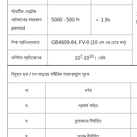
স্ট্যাটিক ভোল্টেজ
আটকানোর সময়কাল
5000 - 500 ভি
＜ 1.9s
period
শিখা প্রতিবন্ধকতা
GB4609-84, FV-0 (10 এস এর চেয়ে কম)
7
10
ভলিউম প্রতিরোধের
10
-10
। সেমি
বিযুক্ত ছক / তল মাদুরের শারীরিক পারফরম্যান্স সূচক
না
বর্ণনা
ঘ
প্রসার্য শক্তি
ঘ
ফ্র্যাকচার দীর্ঘায়িত
ঘ
অশ্রু দীর্ঘায়িত