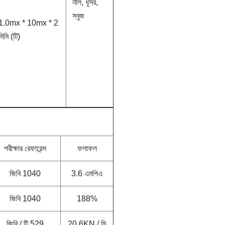
নীল, ধূসর,
সবুজ
1.0mx * 10mx * 2
মিমি (টি)
পরীক্ষার রেফারেন্স
ফলাফল
জিবি 1040
3.6 এমপিএ
জিবি 1040
188%
জিবি / টি 529
20.6KN / মি