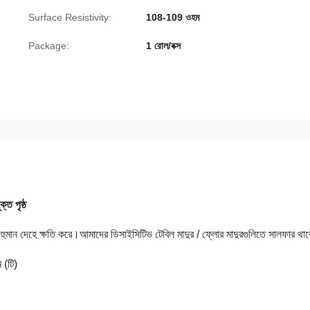
Surface Resistivity:
108-109 ওহম
Package:
1 রোল/বক্স
ত পৃষ্ঠ
এবং হুমান দেহে ক্ষতি করে।আমাদের ডিসাইসিটিভ টেবিল মাদুর / ফ্লোর মাদুরগুলিতে সালফার থা
 (টি)