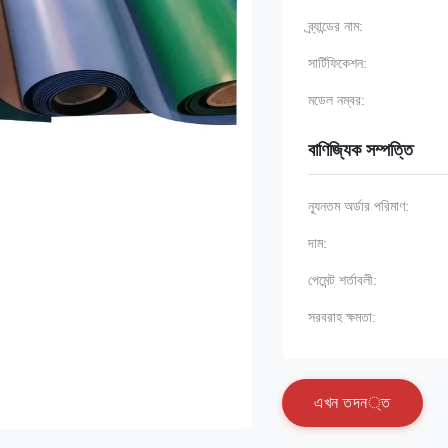
ব্র্যান্ডের নাম:
সার্টিফিকেশন:
মডেল নম্বর:
বাণিজ্যিক সম্পত্তি
ন্যূনতম অর্ডার পরিমাণ:
দাম:
পেমেন্ট শর্তাবলী:
সরবরাহ ক্ষমতা:
এ
খ
ন
ত
দ
ন
্
ত