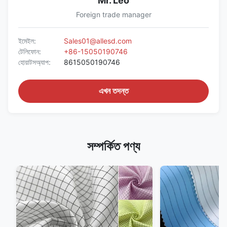
Mr. Leo
Foreign trade manager
ইমেইল:
Sales01@allesd.com
টেলিফোন:
+86-15050190746
হোয়াটসঅ্যাপ:
8615050190746
এখন তদন্ত
সম্পর্কিত পণ্য