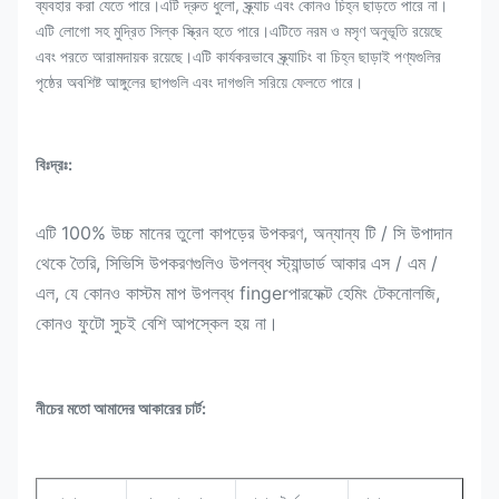
ব্যবহার করা যেতে পারে।এটি দ্রুত ধুলো, স্ক্র্যাচ এবং কোনও চিহ্ন ছাড়তে পারে না।
এটি লোগো সহ মুদ্রিত সিল্ক স্ক্রিন হতে পারে।এটিতে নরম ও মসৃণ অনুভূতি রয়েছে
এবং পরতে আরামদায়ক রয়েছে।এটি কার্যকরভাবে স্ক্র্যাচিং বা চিহ্ন ছাড়াই পণ্যগুলির
পৃষ্ঠের অবশিষ্ট আঙ্গুলের ছাপগুলি এবং দাগগুলি সরিয়ে ফেলতে পারে।
বিঃদ্রঃ:
এটি 100% উচ্চ মানের তুলো কাপড়ের উপকরণ, অন্যান্য টি / সি উপাদান
থেকে তৈরি, সিভিসি উপকরণগুলিও উপলব্ধ স্ট্যান্ডার্ড আকার এস / এম /
এল, যে কোনও কাস্টম মাপ উপলব্ধ fingerপারফেক্ট হেমিং টেকনোলজি,
কোনও ফুটো সুচই বেশি আপস্কেল হয় না।
নীচের মতো আমাদের আকারের চার্ট: