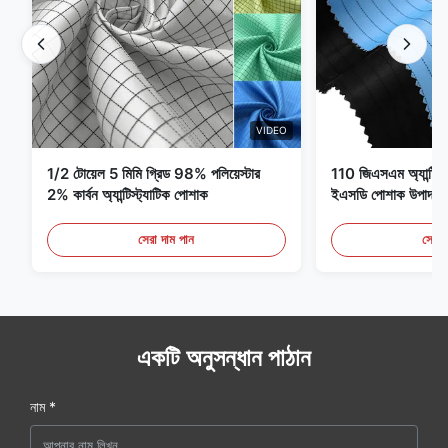
VIDEO
1/2 টোয়েল 5 মিমি গ্রিড 98% পলিয়েস্টার
110 জিএসএম অ্যান্টি স্ট্
2% কার্বন অ্যান্টিস্ট্যাটিক পোশাক
ইএসডি পোশাক উপাদান
সেরা দাম পান
সেরা 
একটি অনুসন্ধান পাঠান
নাম *