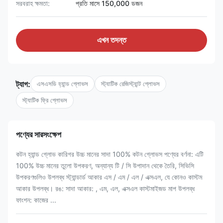
সরবরাহ ক্ষমতা:
প্রতি মাসে 150,000 ডজন
এখন তদন্ত
ট্যাগ:
এসএসডি হ্যান্ড গ্লোভস
স্ট্যাটিক রেজিস্ট্যান্ট গ্লোভস
স্ট্যাটিক ফ্রি গ্লোভস
পণ্যের সারসংক্ষেপ
কটন হ্যান্ড গ্লোভ কারিগর উচ্চ মানের সাদা 100% কটন গ্লোভস পণ্যের বর্ণনা: এটি
100% উচ্চ মানের তুলো উপকরণ, অন্যান্য টি / সি উপাদান থেকে তৈরি, সিভিসি
উপকরণগুলিও উপলব্ধ স্ট্যান্ডার্ড আকার এস / এম / এল / এক্সএল, যে কোনও কাস্টম
আকার উপলব্ধ। রঙ: সাদা আকার: , এম, এল, এক্সএল কাস্টমাইজড মাপ উপলব্ধ
ফাংশন: কাজের ...