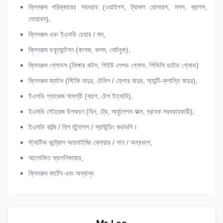
ক্লিনরুম পরিষ্কারের সরবরাহ (ওয়াইপস, ট্যাকল রোলারস, মপস, ব্রাশস,
সোয়াবস),
ক্লিনরুম এবং ইএসডি চেয়ার / মল,
ক্লিনরুম ডকুমেন্টেশন (কাগজ, কলম, নোটবুক),
ক্লিনরুম গ্লোভস (ফিঙ্গার কটস, পিইউ লেপড গ্লোভ, পিভিসি ডটেড গ্লোভ)
ক্লিনরুম ম্যাটস (স্টিকি মাদুর, টেবিল / ফ্লোর মাদুর, অ্যান্টি-ক্লান্তি মাদুর),
ইএসডি প্যাকেজ সামগ্রী (ব্যাগ, টেপ ইত্যাদি),
ইএসডি স্টোরেজ উপকরণ (বিন, ট্রে, সার্কুলেশন বাক্স, দ্রাবক সরবরাহকারী),
ইএসডি কব্জি / হিল স্ট্র্যাপস / গ্রাউন্ডিং কর্ডগুলি।
স্ট্যাটিক কন্ট্রোল আয়নাইজিং ব্লোয়ার / গান / অগ্রভাগ,
আলোকিত ম্যাগনিফায়ার,
ক্লিনরুম কার্টেন এবং অন্যান্য