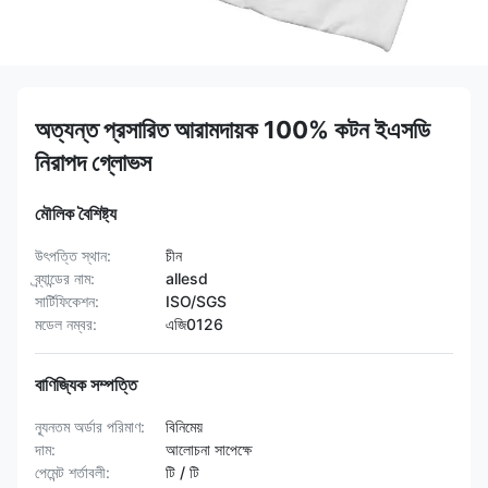
অত্যন্ত প্রসারিত আরামদায়ক 100% কটন ইএসডি
নিরাপদ গ্লোভস
মৌলিক বৈশিষ্ট্য
উৎপত্তি স্থান:
চীন
ব্র্যান্ডের নাম:
allesd
সার্টিফিকেশন:
ISO/SGS
মডেল নম্বর:
এজি0126
বাণিজ্যিক সম্পত্তি
ন্যূনতম অর্ডার পরিমাণ:
বিনিমেয়
দাম:
আলোচনা সাপেক্ষে
পেমেন্ট শর্তাবলী:
টি / টি