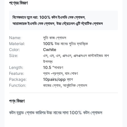
পণ্যের বিবরণ
বিশেষভাবে তুলে ধরা:
100% কটন ইএসডি সেফ গ্লোভস
,
আরামদায়ক ইএসডি সেফ গ্লোভস
,
উচ্চ স্ট্রেচেবল এন্টি স্ট্যাটিক গ্লোভস
Name:
সুতি কাজ গ্লোভস
Material:
100% উচ্চ মানের সুতির ফ্যাব্রিক
Color:
Cwhite
Size:
এস, এম, এল, এক্সএল, এক্সএক্সএল কাস্টমাইজড মাপ
উপলব্ধ
Length:
10.5 "সাধারণ
Feature:
শ্বাস -প্রশ্বাস, ঘাম শোষণ
Package:
10pairs/opp ব্যাগ
Function:
কাজের গ্লোভ, আনুষ্ঠানিক গ্লোভস
পণ্য বিবরণ
কটন হ্যান্ড গ্লোভ কারিগর উচ্চ মানের সাদা 100% কটন গ্লোভস