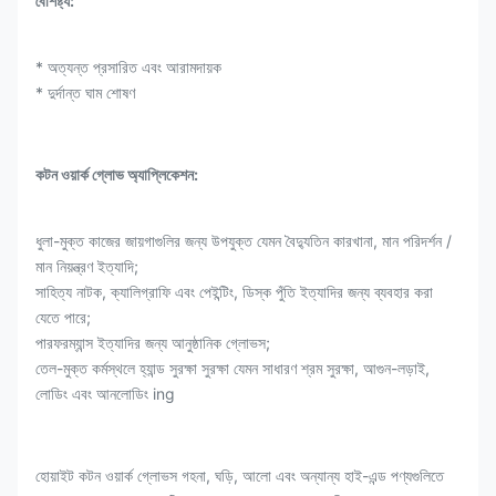
বৈশিষ্ট্য:
* অত্যন্ত প্রসারিত এবং আরামদায়ক
* দুর্দান্ত ঘাম শোষণ
কটন ওয়ার্ক গ্লোভ অ্যাপ্লিকেশন:
ধুলা-মুক্ত কাজের জায়গাগুলির জন্য উপযুক্ত যেমন বৈদ্যুতিন কারখানা, মান পরিদর্শন /
মান নিয়ন্ত্রণ ইত্যাদি;
সাহিত্য নাটক, ক্যালিগ্রাফি এবং পেইন্টিং, ডিস্ক পুঁতি ইত্যাদির জন্য ব্যবহার করা
যেতে পারে;
পারফরম্যান্স ইত্যাদির জন্য আনুষ্ঠানিক গ্লোভস;
তেল-মুক্ত কর্মস্থলে হ্যান্ড সুরক্ষা সুরক্ষা যেমন সাধারণ শ্রম সুরক্ষা, আগুন-লড়াই,
লোডিং এবং আনলোডিং ing
হোয়াইট কটন ওয়ার্ক গ্লোভস গহনা, ঘড়ি, আলো এবং অন্যান্য হাই-এন্ড পণ্যগুলিতে