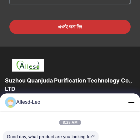
এখনই জমা দিন
Suzhou Quanjuda Purification Technology Co.,
LTD
16 বছরের অভিজ্ঞতা, ESD এবং Cleanroom পণ্যগুলির একটি নেতৃস্থানীয়
Allesd-Leo
প্রস্তুতকারক এবং রপ্তানিকারক হিসাবে, আমরা ESD এবং Cleanroom সরঞ্জাম এবং
সরবরাহের...
গুরুত্বপূর্ণ সংযোগ
8:28 AM
বাড়ি
পণ্য
Good day, what product are you looking for?