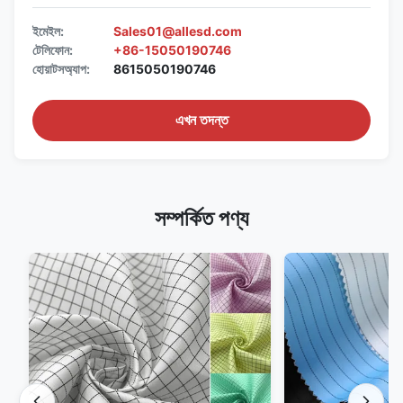
ইমেইল:
Sales01@allesd.com
টেলিফোন:
+86-15050190746
হোয়াটসঅ্যাপ:
8615050190746
এখন তদন্ত
সম্পর্কিত পণ্য