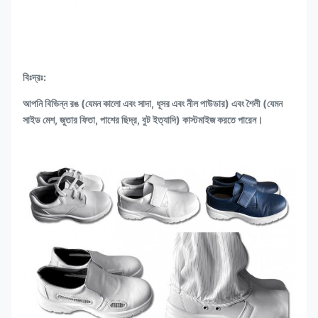
বিঃদ্রঃ:
আপনি বিভিন্ন রঙ (যেমন কালো এবং সাদা, ধূসর এবং নীল পাউডার) এবং শৈলী (যেমন
সাইড মেশ, জুতার ফিতা, পাশের ছিদ্র, বুট ইত্যাদি) কাস্টমাইজ করতে পারেন।