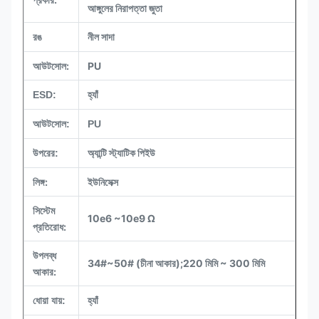
আঙ্গুলের নিরাপত্তা জুতা
নীল সাদা
রঙ
আউটসোল:
PU
ESD:
হ্যাঁ
আউটসোল:
PU
অ্যান্টি স্ট্যাটিক পিইউ
উপরের:
লিঙ্গ:
ইউনিসেক্স
সিস্টেম
10e6 ~10e9 Ω
প্রতিরোধ:
উপলব্ধ
34#~50# (চীনা আকার);220 মিমি ~ 300 মিমি
আকার:
ধোয়া যায়:
হ্যাঁ