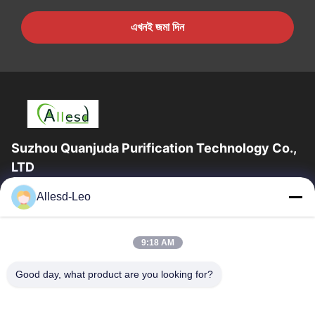
এখনই জমা দিন
Suzhou Quanjuda Purification Technology Co.,
LTD
16 বছরের অভিজ্ঞতা, ESD এবং Cleanroom পণ্যগুলির একটি নেতৃস্থানীয়
Allesd-Leo
প্রস্তুতকারক এবং রপ্তানিকারক হিসাবে, আমরা ESD এবং Cleanroom সরঞ্জাম এবং
সরবরাহের...
গুরুত্বপূর্ণ সংযোগ
9:18 AM
বাড়ি
পণ্য
Good day, what product are you looking for?
আমাদের সম্পর্কে
কারখানা ভ্রমণ
মান নিয়ন্ত্রণ
যোগাযোগ করুন