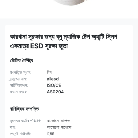
কারখানা সুরক্ষার জন্য ব্লু ম্যাজিক টেপ অ্যান্টি স্লিপ
একমাত্র ESD সুরক্ষা জুতা
মৌলিক বৈশিষ্ট্য
উৎপত্তি স্থান:
চীন
ব্র্যান্ডের নাম:
allesd
সার্টিফিকেশন:
ISO/CE
মডেল নম্বর:
AS0204
বাণিজ্যিক সম্পত্তি
ন্যূনতম অর্ডার পরিমাণ:
আলোচনা সাপেক্ষ
দাম:
আলোচনা সাপেক্ষে
পেমেন্ট শর্তাবলী:
টি/টি