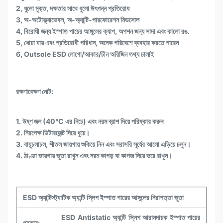
2, ধুলো মুক্ত, দক্ষতার সাথে ধুলো উৎপন্ন প্রতিরোধ
3, অ-অটোক্ল্যাভেবল, অ-অ্যান্টি-পারফোরেশন মিডসোল
4, বিরোধী জন্য ইস্পাত পায়ের আঙ্গুলের ক্যাপ, অপশন জন্য সাদা এবং কালো রঙ.
5, ধোয়া যায় এবং প্রতিরোধী পরিধান, অনেক পরিবেশে ব্যবহার করতে পারেন
6, Outsole ESD লোগো/আকার/চীন অরিজিন তথ্য ঢালাই
রক্ষণাবেক্ষণ নোট:
1. উষ্ণ জল (40°C এর নিচে) এবং নরম ব্রাশ দিয়ে পরিষ্কার করুন৷
2. নিরপেক্ষ ডিটারজেন্ট দিয়ে ধুয়ে।
3. বায়ুচলাচল, শীতল জায়গায় শুকিয়ে নিন এবং সরাসরি সূর্যের আলো এড়িয়ে চলুন।
4. ঠাণ্ডা জায়গায় জুতা রাখুন এবং নরম কাপড় বা কাগজ দিয়ে ভরে রাখুন।
ESD অ্যান্টিস্ট্যাটিক অ্যান্টি স্লিপ ইস্পাত পায়ের আঙ্গুলের নিরাপত্তা জুতা
ESD Antistatic অ্যান্টি স্লিপ আরামদায়ক ইস্পাত পায়ের
প্রকার: