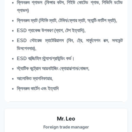
ক্লিনরুম গ্লাভস (ফিঙ্গার কটস, পিইউ কোটেড গ্লাভ, পিভিসি ডটেড
গ্লাভস)
ক্লিনরুম ম্যাট (স্টিকি ম্যাট, টেবিল/ফ্লোর ম্যাট, অ্যান্টি-ফাটিগ ম্যাট),
ESD প্যাকেজ উপকরণ (ব্যাগ, টেপ ইত্যাদি),
ESD স্টোরেজ ম্যাটেরিয়ালস (বিন, ট্রে, সার্কুলেশন বক্স, সলভেন্ট
ডিসপেনসার),
ESD কব্জি/হিল স্ট্র্যাপ/গ্রাউন্ডিং কর্ড।
স্ট্যাটিক কন্ট্রোল আয়নাইজিং ব্লোয়ার/গান/নোজল,
আলোকিত ম্যাগনিফায়ার,
ক্লিনরুম কার্টেন এবং ইত্যাদি
Mr. Leo
Foreign trade manager