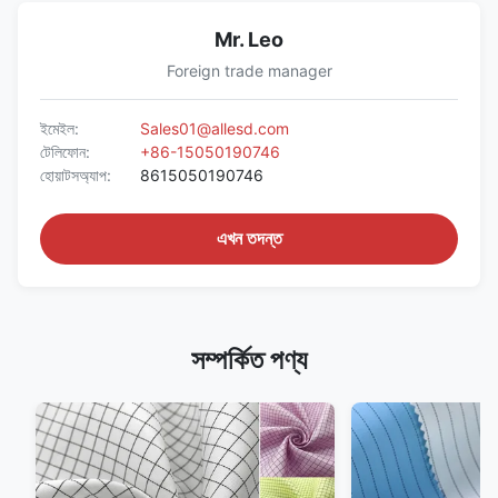
Mr. Leo
Foreign trade manager
ইমেইল:
Sales01@allesd.com
টেলিফোন:
+86-15050190746
হোয়াটসঅ্যাপ:
8615050190746
এখন তদন্ত
সম্পর্কিত পণ্য