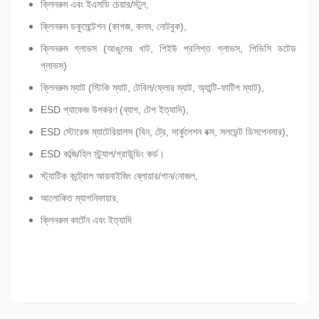
ক্লিনরুম এবং ইএসডি চেয়ার/স্টুল,
ক্লিনরুম ডকুমেন্টেশন (কাগজ, কলম, নোটবুক),
ক্লিনরুম গ্লাভস (আঙুলের খাট, পিইউ প্রলিপ্ত গ্লাভস, পিভিসি ডটেড
গ্লাভস)
ক্লিনরুম ম্যাট (স্টিকি ম্যাট, টেবিল/ফ্লোর ম্যাট, অ্যান্টি-ফাটিগ ম্যাট),
ESD প্যাকেজ উপকরণ (ব্যাগ, টেপ ইত্যাদি),
ESD স্টোরেজ ম্যাটেরিয়ালস (বিন, ট্রে, সার্কুলেশন বক্স, সলভেন্ট ডিসপেনসার),
ESD কব্জি/হিল স্ট্র্যাপ/গ্রাউন্ডিং কর্ড।
স্ট্যাটিক কন্ট্রোল আয়নাইজিং ব্লোয়ার/গান/নোজল,
আলোকিত ম্যাগনিফায়ার,
ক্লিনরুম কার্টেন এবং ইত্যাদি