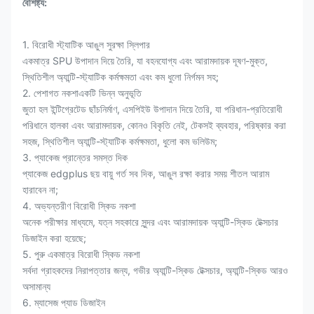
বৈশিষ্ট্য:
1. বিরোধী স্ট্যাটিক আঙুল সুরক্ষা স্লিপার
একমাত্র SPU উপাদান দিয়ে তৈরি, যা বহনযোগ্য এবং আরামদায়ক দূষণ-মুক্ত,
স্থিতিশীল অ্যান্টি-স্ট্যাটিক কর্মক্ষমতা এবং কম ধুলো নির্গমন সহ;
2. পেশাগত নকশাএকটি ভিন্ন অনুভূতি
জুতা হল ইন্টিগ্রেটেড ছাঁচনির্মাণ, এসপিইউ উপাদান দিয়ে তৈরি, যা পরিধান-প্রতিরোধী
পরিধানে হালকা এবং আরামদায়ক, কোনও বিকৃতি নেই, টেকসই ব্যবহার, পরিষ্কার করা
সহজ, স্থিতিশীল অ্যান্টি-স্ট্যাটিক কর্মক্ষমতা, ধুলো কম ভলিউম;
3. প্যাকেজ প্রান্তের সমস্ত দিক
প্যাকেজ edgplus ছয় বায়ু গর্ত সব দিক, আঙুল রক্ষা করার সময় শীতল আরাম
হারাবেন না;
4. অভ্যন্তরীণ বিরোধী স্কিড নকশা
অনেক পরীক্ষার মাধ্যমে, যত্ন সহকারে সুন্দর এবং আরামদায়ক অ্যান্টি-স্কিড টেক্সচার
ডিজাইন করা হয়েছে;
5. পুরু একমাত্র বিরোধী স্কিড নকশা
সর্বদা গ্রাহকদের নিরাপত্তার জন্য, গভীর অ্যান্টি-স্কিড টেক্সচার, অ্যান্টি-স্কিড আরও
অসামান্য
6. ম্যাসেজ প্যাড ডিজাইন