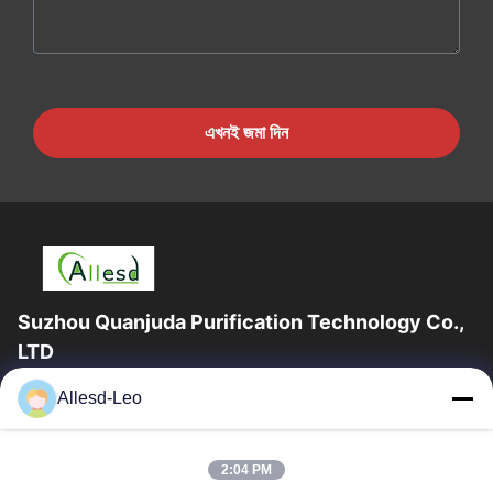
এখনই জমা দিন
Suzhou Quanjuda Purification Technology Co.,
LTD
16 বছরের অভিজ্ঞতা, ESD এবং Cleanroom পণ্যগুলির একটি নেতৃস্থানীয়
Allesd-Leo
প্রস্তুতকারক এবং রপ্তানিকারক হিসাবে, আমরা ESD এবং Cleanroom সরঞ্জাম এবং
সরবরাহের...
গুরুত্বপূর্ণ সংযোগ
2:04 PM