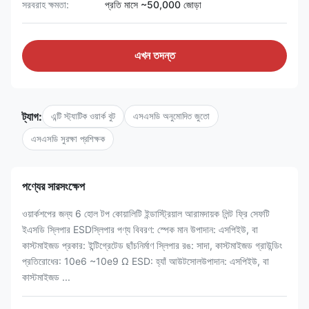
সরবরাহ ক্ষমতা:
প্রতি মাসে ~50,000 জোড়া
এখন তদন্ত
ট্যাগ:
এন্টি স্ট্যাটিক ওয়ার্ক বুট
এসএসডি অনুমোদিত জুতো
এসএসডি সুরক্ষা প্রশিক্ষক
পণ্যের সারসংক্ষেপ
ওয়ার্কশপের জন্য 6 হোল টপ কোয়ালিটি ইন্ডাস্ট্রিয়াল আরামদায়ক লিন্ট ফ্রি সেফটি
ইএসডি স্লিপার ESDস্লিপার পণ্য বিবরণ: স্পেক মান উপাদান: এসপিইউ, বা
কাস্টমাইজড প্রকার: ইন্টিগ্রেটেড ছাঁচনির্মাণ স্লিপার রঙ: সাদা, কাস্টমাইজড গ্রাউন্ডিং
প্রতিরোধের: 10e6 ~10e9 Ω ESD: হ্যাঁ আউটসোলউপাদান: এসপিইউ, বা
কাস্টমাইজড ...