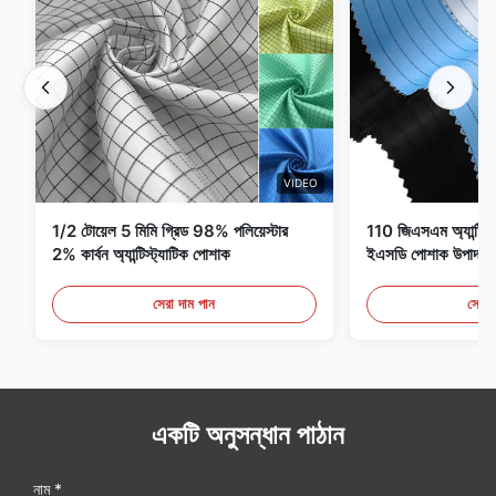
VIDEO
1/2 টোয়েল 5 মিমি গ্রিড 98% পলিয়েস্টার
110 জিএসএম অ্যান্টি স্ট্
2% কার্বন অ্যান্টিস্ট্যাটিক পোশাক
ইএসডি পোশাক উপাদান
সেরা দাম পান
সেরা 
একটি অনুসন্ধান পাঠান
নাম *