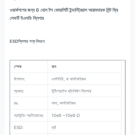
ওয়ার্কশপের জন্য 6 হোল টপ কোয়ালিটি ইন্ডাস্ট্রিয়াল আরামদায়ক লিন্ট ফ্রি
সেফটি ইএসডি স্লিপার
ESD
স্লিপার
পণ্য বিবরণ:
স্পেক
মান
উপাদান:
এসপিইউ, বা কাস্টমাইজড
প্রকার:
ইন্টিগ্রেটেড ছাঁচনির্মাণ স্লিপার
সাদা, কাস্টমাইজড
রঙ:
গ্রাউন্ডিং প্রতিরোধের:
10e6 ~10e9 Ω
ESD:
হ্যাঁ