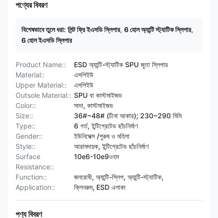
পণ্যের বিবরণ
বিশেষভাবে তুলে ধরা:
লিন্ট ফ্রি ইএসডি স্লিপার
,
6 হোল অ্যান্টি স্ট্যাটিক স্লিপার
,
6 হোল ইএসডি স্লিপার
Product Name::
ESD অ্যান্টি-স্ট্যাটিক SPU জুতা স্লিপার
Material::
এসপিইউ
Upper Material::
এসপিইউ
Outsole Material::
SPU বা কাস্টমাইজড
Color::
সাদা, কাস্টমাইজড
Size::
36#~48# (চীনা আকার); 230~290 মিমি
Type::
6 গর্ত, ইন্টিগ্রেটেড ছাঁচনির্মাণ
Gender::
ইউনিসেক্স /পুরুষ ও মহিলা
Style::
আরামদায়ক, ইন্টিগ্রেটেড ছাঁচনির্মাণ
Surface
10e6-10e9ওহম
Resistance::
Function::
জলরোধী, অ্যান্টি-স্লিপ, অ্যান্টি-স্ট্যাটিক,
Application::
ক্লিনরুম, ESD এলাকা
পণ্য বিবরণ