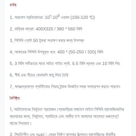
বর্ণনা:
ঘ
8
1, সারফেস প্রতিরোধের: 10
-10
ওহমস (100-120 ℃)
2, বাহ্যিক মাত্রা: 400X320 / 380 * 560 মিমি
3, পিসিবি প্লেট 50 টুকরা সংরক্ষণ করার জন্য উপলব্ধ
4, আকারের পিসিবি উপযুক্ত হবে: 400 * (50-250 / 320) মিমি
5, 3 মিমি গভীরতার সাথে সাইড গাইড স্লট, 5.5 মিমি প্রস্থ এবং 10 মিমি পিচ
6, শীর্ষ এবং নীচের বোর্ডগুলি ধাতু দিয়ে তৈরি
7, সামঞ্জস্যযোগ্য প্লাস্টিকের গিয়ার ট্র্যাক ডিজাইন সহজ অপারেশন করতে পারবেন
বৈশিষ্ট্য:
1, অটোমেশনের নির্ভুলতা প্রয়োজন।স্বয়ংক্রিয় সমাবেশ লাইনে পিসিবি ম্যাগাজিনগুলির
ব্যবহারের জন্য, নির্ভুলতা, স্থায়িত্ব এবং নমনীয় হ'ল আমাদের অত্যন্ত গুরুত্বপূর্ণ
মানের নিশ্চয়তা।
2, স্থিতিশীল এবং দৃust় ফ্রেম নির্মাণ আপনার উত্পাদনে ম্যাগাজিনের র্যাকটির