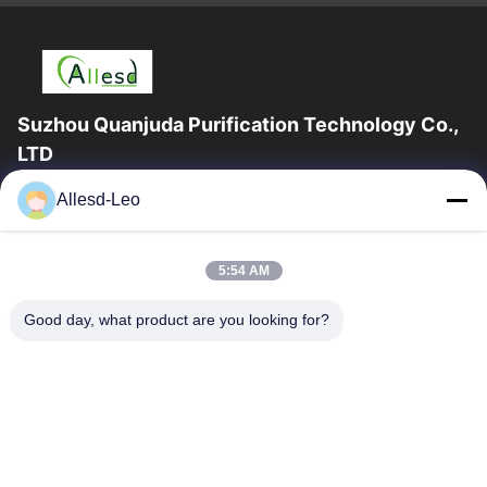
Suzhou Quanjuda Purification Technology Co.,
LTD
16 বছরের অভিজ্ঞতা, ESD এবং Cleanroom পণ্যগুলির একটি নেতৃস্থানীয়
Allesd-Leo
প্রস্তুতকারক এবং রপ্তানিকারক হিসাবে, আমরা ESD এবং Cleanroom সরঞ্জাম এবং
সরবরাহের...
গুরুত্বপূর্ণ সংযোগ
5:54 AM
বাড়ি
পণ্য
Good day, what product are you looking for?
আমাদের সম্পর্কে
কারখানা ভ্রমণ
মান নিয়ন্ত্রণ
যোগাযোগ করুন
উদ্ধৃতির জন্য আবেদন
আমাদের সাথে যোগাযোগ করুন
0086-512-65883749