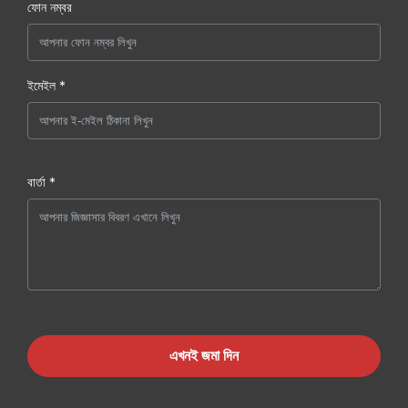
ফোন নম্বর
ইমেইল *
বার্তা *
এখনই জমা দিন