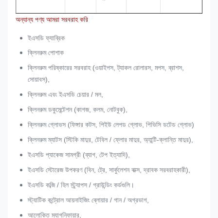
অন্যান্য পণ্য আমরা সরবরাহ করি
ইএসডি ফ্যাব্রিক
ক্লিনরুম পোশাক
ক্লিনরুম পরিষ্কারের সরবরাহ (ওয়াইপস, ট্যাকল রোলারস, মপস, ব্রাশস,
সোয়াবস),
ক্লিনরুম এবং ইএসডি চেয়ার / মল,
ক্লিনরুম ডকুমেন্টেশন (কাগজ, কলম, নোটবুক),
ক্লিনরুম গ্লোভস (ফিঙ্গার কটস, পিইউ লেপড গ্লোভ, পিভিসি ডটেড গ্লোভ)
ক্লিনরুম ম্যাটস (স্টিকি মাদুর, টেবিল / ফ্লোর মাদুর, অ্যান্টি-ক্লান্তি মাদুর),
ইএসডি প্যাকেজ সামগ্রী (ব্যাগ, টেপ ইত্যাদি),
ইএসডি স্টোরেজ উপকরণ (বিন, ট্রে, সার্কুলেশন বাক্স, দ্রাবক সরবরাহকারী),
ইএসডি কব্জি / হিল স্ট্র্যাপস / গ্রাউন্ডিং কর্ডগুলি।
স্ট্যাটিক কন্ট্রোল আয়নাইজিং ব্লোয়ার / গান / অগ্রভাগ,
আলোকিত ম্যাগনিফায়ার,