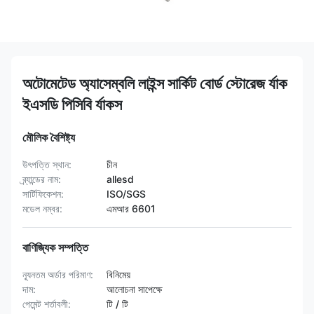
অটোমেটেড অ্যাসেম্বলি লাইন্স সার্কিট বোর্ড স্টোরেজ র্যাক
ইএসডি পিসিবি র্যাকস
মৌলিক বৈশিষ্ট্য
উৎপত্তি স্থান:
চীন
ব্র্যান্ডের নাম:
allesd
সার্টিফিকেশন:
ISO/SGS
মডেল নম্বর:
এমআর 6601
বাণিজ্যিক সম্পত্তি
ন্যূনতম অর্ডার পরিমাণ:
বিনিমেয়
দাম:
আলোচনা সাপেক্ষে
পেমেন্ট শর্তাবলী:
টি / টি