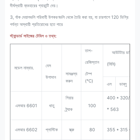
দীর্ঘস্থায়ী ব্যবহারের গ্যারান্টি দেয়।
3, র্যাক দেয়ালগুলি পরিবাহী উপকরণগুলি থেকে তৈরি করা হয়, যা চারপাশে 120 ডিগ্রি
পর্যন্ত অস্থায়ী প্রতিরোধের হতে পারে
স্ট্যান্ডার্ড সাইজের টেবিল ও তথ্য:
তাপ-
আউটটার ডাইমেনশ
রেজিস্তান
(মিমি)
বেস
মডেল নাম্বার.
সামঞ্জস্য
টেম্প
উপাদান
করুন
(℃)
এল
ডাব্লু
এই
গিয়ার
400 * 320/380
এমআর 6601
ধাতু
100
ট্র্যাক
* 563
এমআর 6602
প্লাস্টিক
স্ক্রু
80
355 * 315 * 58