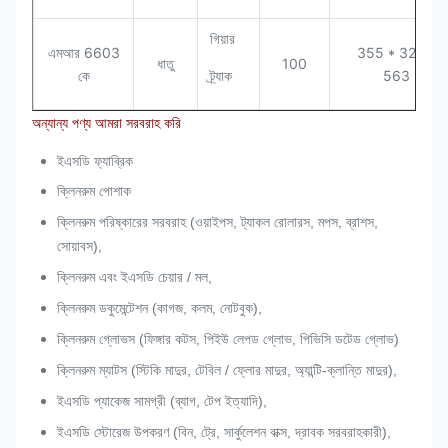
গিয়ার
এমআর 6603
355 * 320 *
ধাতু
100
কে
ট্র্যাক
563
অন্যান্য পণ্য আমরা সরবরাহ করি
ইএসডি ফ্যাব্রিক
ক্লিনরুম পোশাক
ক্লিনরুম পরিষ্কারের সরবরাহ (ওয়াইপস, ট্যাকল রোলারস, মপস, ব্রাশস,
সোয়াবস),
ক্লিনরুম এবং ইএসডি চেয়ার / মল,
ক্লিনরুম ডকুমেন্টেশন (কাগজ, কলম, নোটবুক),
ক্লিনরুম গ্লোভস (ফিঙ্গার কটস, পিইউ লেপড গ্লোভ, পিভিসি ডটেড গ্লোভ)
ক্লিনরুম ম্যাটস (স্টিকি মাদুর, টেবিল / ফ্লোর মাদুর, অ্যান্টি-ক্লান্তি মাদুর),
ইএসডি প্যাকেজ সামগ্রী (ব্যাগ, টেপ ইত্যাদি),
ইএসডি স্টোরেজ উপকরণ (বিন, ট্রে, সার্কুলেশন বাক্স, দ্রাবক সরবরাহকারী),