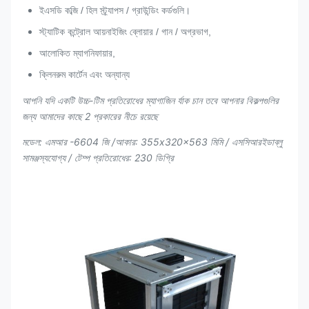
ইএসডি কব্জি / হিল স্ট্র্যাপস / গ্রাউন্ডিং কর্ডগুলি।
স্ট্যাটিক কন্ট্রোল আয়নাইজিং ব্লোয়ার / গান / অগ্রভাগ,
আলোকিত ম্যাগনিফায়ার,
ক্লিনরুম কার্টেন এবং অন্যান্য
আপনি যদি একটি উচ্চ-টিম প্রতিরোধের ম্যাগাজিন র্যাক চান তবে আপনার বিকল্পগুলির
জন্য আমাদের কাছে 2 প্রকারের নীচে রয়েছে
মডেল: এমআর -6604 জি /
আকার: 355x320x563 মিমি / এসসিআরইডাব্লু
সামঞ্জস্যযোগ্য / টেম্প প্রতিরোধের: 230 ডিগ্রি