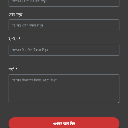
ফোন নম্বর
ইমেইল *
বার্তা *
এখনই জমা দিন