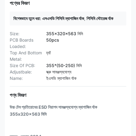
পণ্যের বিবরণ
বিশেষভাবে তুলে ধরা:
এসএসডি পিসিবি ম্যাগাজিন র্যাক
,
পিসিবি স্টোরেজ র্যাক
Size:
355x320x563 মিমি
PCB Boards
50pcs
Loaded:
Top And Bottom
হ্যাঁ
Metal:
Size Of PCB:
355*(50-250) মিমি
Adjustbale:
স্ক্রু সামঞ্জস্যযোগ্য
Name:
ইএসডি ম্যাগাজিন র্যাক
পণ্য বিবরণ
উচ্চ টেম প্রতিরোধের ESD নিরাপদ সামঞ্জস্যযোগ্য ম্যাগাজিন র্যাক
355x320x563 মিমি