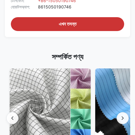
টেলিফোন:
+86-15050190746
হোয়াটসঅ্যাপ:
8615050190746
এখন তদন্ত
সম্পর্কিত পণ্য