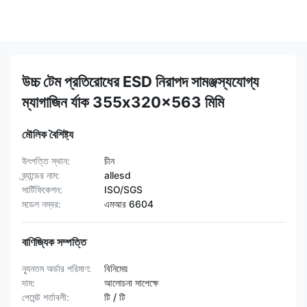
উচ্চ টেম প্রতিরোধের ESD নিরাপদ সামঞ্জস্যযোগ্য
ম্যাগাজিন র্যাক 355x320x563 মিমি
মৌলিক বৈশিষ্ট্য
উৎপত্তি স্থান:
চীন
ব্র্যান্ডের নাম:
allesd
সার্টিফিকেশন:
ISO/SGS
মডেল নম্বর:
এমআর 6604
বাণিজ্যিক সম্পত্তি
ন্যূনতম অর্ডার পরিমাণ:
বিনিমেয়
দাম:
আলোচনা সাপেক্ষে
পেমেন্ট শর্তাবলী:
টি / টি