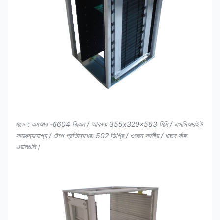
মডেল: এমআর -6604 জিএল / আকার: 355x320x563 মিমি / এসসিআরইউ
সামঞ্জস্যযোগ্য / টেম্প প্রতিরোধের: 502 ডিগ্রি / ওভেন সহনীয় / ধাতব র্যাক
ওয়ালগুলি।