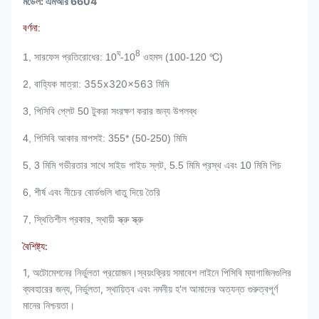
মডেল: এমআর 6604
বর্ণনা:
ঘ
8
1, সারফেস প্রতিরোধের: 10
-10
ওহমস (100-120 ℃)
355x320x563 মিমি
2, বাহ্যিক মাত্রা:
3, পিসিবি প্লেট 50 টুকরা সংরক্ষণ করার জন্য উপলব্ধ
4, পিসিবি আকার মাপসই: 355
* (50-250) মিমি
5, 3 মিমি গভীরতার সাথে সাইড গাইড স্লট, 5.5 মিমি প্রস্থ এবং 10 মিমি পিচ
6, শীর্ষ এবং নীচের বোর্ডগুলি ধাতু দিয়ে তৈরি
7, স্থিতিশীল প্রকার, স্থায়ী স্ক্রু স্ক্রু
বৈশিষ্ট্য:
1, অটোমেশনের নির্ভুলতা প্রয়োজন।স্বয়ংক্রিয় সমাবেশ লাইনে পিসিবি ম্যাগাজিনগুলির
ব্যবহারের জন্য, নির্ভুলতা, স্থায়িত্ব এবং নমনীয় হ'ল আমাদের অত্যন্ত গুরুত্বপূর্ণ
মানের নিশ্চয়তা।