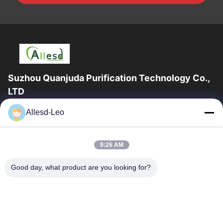
Suzhou Quanjuda Purification Technology Co.,
LTD
16 বছরের অভিজ্ঞতা, ESD এবং Cleanroom পণ্যগুলির একটি নেতৃস্থানীয়
Allesd-Leo
প্রস্তুতকারক এবং রপ্তানিকারক হিসাবে, আমরা ESD এবং Cleanroom সরঞ্জাম এবং
সরবরাহের...
গুরুত্বপূর্ণ সংযোগ
9:26 AM
বাড়ি
পণ্য
Good day, what product are you looking for?
আমাদের সম্পর্কে
কারখানা ভ্রমণ
মান নিয়ন্ত্রণ
যোগাযোগ করুন
উদ্ধৃতির জন্য আবেদন
আমাদের সাথে যোগাযোগ করুন