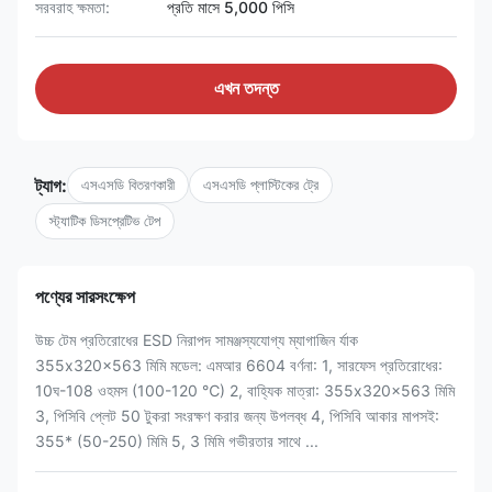
সরবরাহ ক্ষমতা:
প্রতি মাসে 5,000 পিসি
এখন তদন্ত
ট্যাগ:
এসএসডি বিতরণকারী
এসএসডি প্লাস্টিকের ট্রে
স্ট্যাটিক ডিসপ্রেটিভ টেপ
পণ্যের সারসংক্ষেপ
উচ্চ টেম প্রতিরোধের ESD নিরাপদ সামঞ্জস্যযোগ্য ম্যাগাজিন র্যাক
355x320x563 মিমি মডেল: এমআর 6604 বর্ণনা: 1, সারফেস প্রতিরোধের:
10ঘ-108 ওহমস (100-120 ℃) 2, বাহ্যিক মাত্রা: 355x320x563 মিমি
3, পিসিবি প্লেট 50 টুকরা সংরক্ষণ করার জন্য উপলব্ধ 4, পিসিবি আকার মাপসই:
355* (50-250) মিমি 5, 3 মিমি গভীরতার সাথে ...