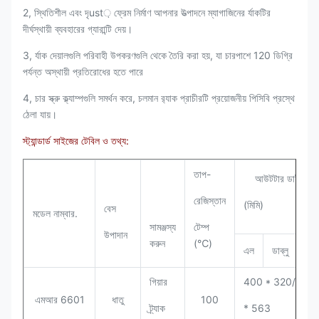
2, স্থিতিশীল এবং দৃust় ফ্রেম নির্মাণ আপনার উত্পাদনে ম্যাগাজিনের র্যাকটির
দীর্ঘস্থায়ী ব্যবহারের গ্যারান্টি দেয়।
3, র্যাক দেয়ালগুলি পরিবাহী উপকরণগুলি থেকে তৈরি করা হয়, যা চারপাশে 120 ডিগ্রি
পর্যন্ত অস্থায়ী প্রতিরোধের হতে পারে
4, চার স্ক্রু ক্ল্যাম্পগুলি সমর্থন করে, চলমান র‌্যাক প্রাচীরটি প্রয়োজনীয় পিসিবি প্রস্থে
ঠেলা যায়।
স্ট্যান্ডার্ড সাইজের টেবিল ও তথ্য:
তাপ-
আউটটার ডাইমেনশ
রেজিস্তান
(মিমি)
বেস
মডেল নাম্বার.
সামঞ্জস্য
টেম্প
উপাদান
করুন
(℃)
এল
ডাব্লু
এই
গিয়ার
400 * 320/380
এমআর 6601
ধাতু
100
ট্র্যাক
* 563