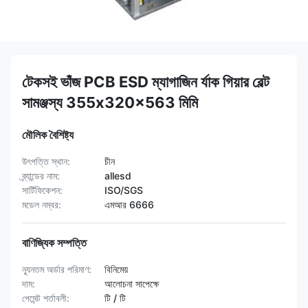
টেকসই ভাঁজ PCB ESD ম্যাগাজিন র্যাক গিয়ার বেল্ট
সামঞ্জস্য 355x320x563 মিমি
মৌলিক বৈশিষ্ট্য
উৎপত্তি স্থান:
চীন
ব্র্যান্ডের নাম:
allesd
সার্টিফিকেশন:
ISO/SGS
মডেল নম্বর:
এমআর 6666
বাণিজ্যিক সম্পত্তি
ন্যূনতম অর্ডার পরিমাণ:
বিনিমেয়
দাম:
আলোচনা সাপেক্ষে
পেমেন্ট শর্তাবলী:
টি / টি