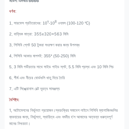
মডেল: এমআর 6666
বর্ণনা:
ঘ
8
1, সারফেস প্রতিরোধের: 10
-10
ওহমস (100-120 ℃)
355x320x563 মিমি
2, বাহ্যিক মাত্রা:
3, পিসিবি প্লেট 50 টুকরা সংরক্ষণ করার জন্য উপলব্ধ
4, পিসিবি আকার মাপসই: 355
* (50-250) মিমি
5, 3 মিমি গভীরতার সাথে সাইড গাইড স্লট, 5.5 মিমি প্রস্থ এবং 10 মিমি পিচ
6, শীর্ষ এবং নীচের বোর্ডগুলি ধাতু দিয়ে তৈরি
7, এটি সিঙ্ক্রোনাস বেল্ট দূরত্ব সামঞ্জস্য
বৈশিষ্ট্য:
1, অটোমেশনের নির্ভুলতা প্রয়োজন।স্বয়ংক্রিয় সমাবেশ লাইনে পিসিবি ম্যাগাজিনগুলির
ব্যবহারের জন্য, নির্ভুলতা, স্থায়িত্ব এবং নমনীয় হ'ল আমাদের অত্যন্ত গুরুত্বপূর্ণ
মানের নিশ্চয়তা।