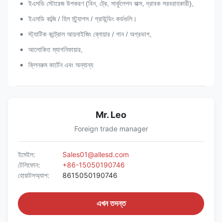
ইএসডি স্টোরেজ উপকরণ (বিন, ট্রে, সার্কুলেশন বাক্স, দ্রাবক সরবরাহকারী),
ইএসডি কব্জি / হিল স্ট্র্যাপস / গ্রাউন্ডিং কর্ডগুলি।
স্ট্যাটিক কন্ট্রোল আয়নাইজিং ব্লোয়ার / গান / অগ্রভাগ,
আলোকিত ম্যাগনিফায়ার,
ক্লিনরুম কার্টেন এবং অন্যান্য
Mr. Leo
Foreign trade manager
ইমেইল:
Sales01@allesd.com
টেলিফোন:
+86-15050190746
হোয়াটসঅ্যাপ:
8615050190746
এখন তদন্ত