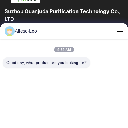
Suzhou Quanjuda Purification Technology Co.,
LTD
16 বছরের অভিজ্ঞতা, ESD এবং Cleanroom পণ্যগুলির একটি নেতৃস্থানীয়
Allesd-Leo
প্রস্তুতকারক এবং রপ্তানিকারক হিসাবে, আমরা ESD এবং Cleanroom সরঞ্জাম এবং
সরবরাহের...
গুরুত্বপূর্ণ সংযোগ
9:26 AM
বাড়ি
পণ্য
Good day, what product are you looking for?
আমাদের সম্পর্কে
কারখানা ভ্রমণ
মান নিয়ন্ত্রণ
যোগাযোগ করুন
উদ্ধৃতির জন্য আবেদন
আমাদের সাথে যোগাযোগ করুন
0086-512-65883749
0086-512-66190772
Sales01@allesd.com