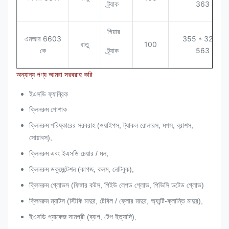
ট্র্যাক
363
গিয়ার
এমআর 6603
355 * 320 *
ধাতু
100
কে
ট্র্যাক
563
অন্যান্য পণ্য আমরা সরবরাহ করি
ইএসডি ফ্যাব্রিক
ক্লিনরুম পোশাক
ক্লিনরুম পরিষ্কারের সরবরাহ (ওয়াইপস, ট্যাকল রোলারস, মপস, ব্রাশস,
সোয়াবস),
ক্লিনরুম এবং ইএসডি চেয়ার / মল,
ক্লিনরুম ডকুমেন্টেশন (কাগজ, কলম, নোটবুক),
ক্লিনরুম গ্লোভস (ফিঙ্গার কটস, পিইউ লেপড গ্লোভ, পিভিসি ডটেড গ্লোভ)
ক্লিনরুম ম্যাটস (স্টিকি মাদুর, টেবিল / ফ্লোর মাদুর, অ্যান্টি-ক্লান্তি মাদুর),
ইএসডি প্যাকেজ সামগ্রী (ব্যাগ, টেপ ইত্যাদি),