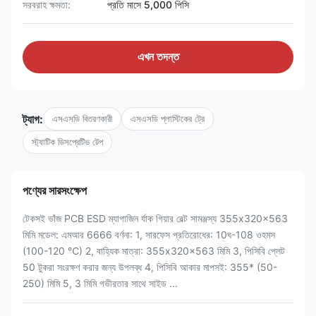
সরবরাহ ক্ষমতা:
প্রতি মাসে 5,000 পিসি
এখন তদন্ত
ট্যাগ:
এসএসডি বিতরণকারী
এসএসডি প্লাস্টিকের ট্রে
স্ট্যাটিক ডিসপ্রেটিভ টেপ
পণ্যের সারসংক্ষেপ
টেকসই ভাঁজ PCB ESD ম্যাগাজিন র্যাক গিয়ার বেল্ট সামঞ্জস্য 355x320x563
মিমি মডেল: এমআর 6666 বর্ণনা: 1, সারফেস প্রতিরোধের: 10ঘ-108 ওহমস
(100-120 ℃) 2, বাহ্যিক মাত্রা: 355x320x563 মিমি 3, পিসিবি প্লেট
50 টুকরা সংরক্ষণ করার জন্য উপলব্ধ 4, পিসিবি আকার মাপসই: 355* (50-
250) মিমি 5, 3 মিমি গভীরতার সাথে সাইড ...