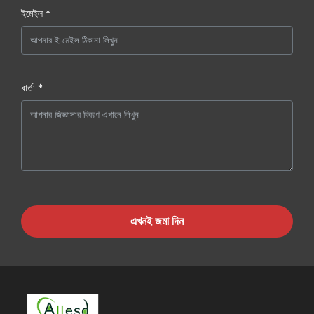
ইমেইল *
বার্তা *
এখনই জমা দিন