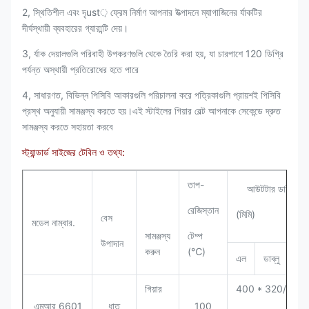
2, স্থিতিশীল এবং দৃust় ফ্রেম নির্মাণ আপনার উত্পাদনে ম্যাগাজিনের র্যাকটির
দীর্ঘস্থায়ী ব্যবহারের গ্যারান্টি দেয়।
3, র্যাক দেয়ালগুলি পরিবাহী উপকরণগুলি থেকে তৈরি করা হয়, যা চারপাশে 120 ডিগ্রি
পর্যন্ত অস্থায়ী প্রতিরোধের হতে পারে
4, সাধারণত, বিভিন্ন পিসিবি আকারগুলি পরিচালনা করে পত্রিকাগুলি প্রায়শই পিসিবি
প্রস্থ অনুযায়ী সামঞ্জস্য করতে হয়।এই স্টাইলের গিয়ার বেল্ট আপনাকে সেকেন্ডে দ্রুত
সামঞ্জস্য করতে সহায়তা করবে
স্ট্যান্ডার্ড সাইজের টেবিল ও তথ্য:
তাপ-
আউটটার ডাইমেনশ
রেজিস্তান
(মিমি)
বেস
মডেল নাম্বার.
সামঞ্জস্য
টেম্প
উপাদান
করুন
(℃)
এল
ডাব্লু
এই
গিয়ার
400 * 320/380
এমআর 6601
ধাতু
100