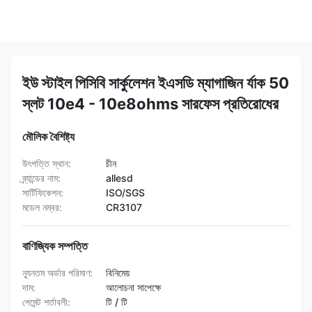
ইউ স্টাইল পিসিবি সার্কুলেশন ইএসডি ম্যাগাজিন র্যাক 50
স্লট 10e4 - 10e8ohms সারফেস প্রতিরোধের
মৌলিক বৈশিষ্ট্য
উৎপত্তি স্থান:
চীন
ব্র্যান্ডের নাম:
allesd
সার্টিফিকেশন:
ISO/SGS
মডেল নম্বর:
CR3107
বাণিজ্যিক সম্পত্তি
ন্যূনতম অর্ডার পরিমাণ:
বিনিমেয়
দাম:
আলোচনা সাপেক্ষে
পেমেন্ট শর্তাবলী:
টি / টি