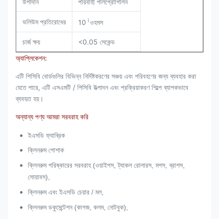
উপাদান
পরিবাহী পলিপ্রোপিলিন
।
ভলিউম প্রতিরোধের
10
ওহমস
চার্জ ক্ষয়
<0.05 সেকেন্ড
অ্যাপ্লিকেশন:
এটি পিসিবি বোর্ডগুলির বিভিন্ন নির্দিষ্টকরণের সঞ্চয় এবং পরিবহণের জন্য ব্যবহার করা
যেতে পারে, এটি এসএমটি / পিসিবি উত্পাদন এবং প্রক্রিয়াকরণ শিল্পে ব্যাপকভাবে
ব্যবহৃত হয়।
অন্যান্য পণ্য আমরা সরবরাহ করি
ইএসডি ফ্যাব্রিক
ক্লিনরুম পোশাক
ক্লিনরুম পরিষ্কারের সরবরাহ (ওয়াইপস, ট্যাকল রোলারস, মপস, ব্রাশস,
সোয়াবস),
ক্লিনরুম এবং ইএসডি চেয়ার / মল,
ক্লিনরুম ডকুমেন্টেশন (কাগজ, কলম, নোটবুক),