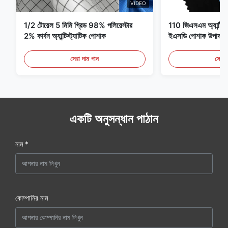
VIDEO
1/2 টোয়েল 5 মিমি গ্রিড 98% পলিয়েস্টার
110 জিএসএম অ্যান্টি স্ট্
2% কার্বন অ্যান্টিস্ট্যাটিক পোশাক
ইএসডি পোশাক উপাদান
সেরা দাম পান
সেরা 
একটি অনুসন্ধান পাঠান
নাম *
কোম্পানির নাম