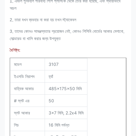
1, এগুলি পুনর্বহাল পরিবাহী পিপি প্লাস্টিক থেকে তৈরি করা হয়েছে, এবং স্থায়ীভাবে
অচল
2, তারা যখন ব্যবহার না করা হয় তখন স্ট্যাকেবল
3, তাদের কোনও সামঞ্জস্যতার প্রয়োজন নেই, কোনও পিসিবি বোর্ডের আকার মেশানো,
সোল্ডারড বা খালি করার জন্য উপযুক্ত
বৈশিষ্ট্য:
মডেল
3107
ইএসডি নিরাপদ
হ্যাঁ
বাহ্যিক আকার
485x175x50 মিমি
# স্লট এর
50
স্লট আকার
3x7 মিমি, 2.2x4 মিমি
পিচ
16 মিমি পর্যন্ত