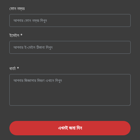
ফোন নম্বর
ইমেইল *
বার্তা *
এখনই জমা দিন