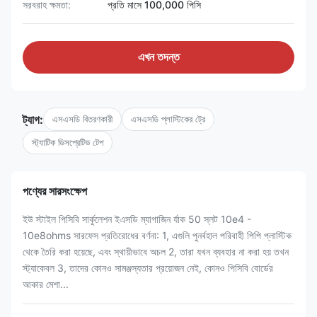
সরবরাহ ক্ষমতা:
প্রতি মাসে 100,000 পিসি
এখন তদন্ত
ট্যাগ:
এসএসডি বিতরণকারী
এসএসডি প্লাস্টিকের ট্রে
স্ট্যাটিক ডিসপ্রেটিভ টেপ
পণ্যের সারসংক্ষেপ
ইউ স্টাইল পিসিবি সার্কুলেশন ইএসডি ম্যাগাজিন র্যাক 50 স্লট 10e4 -
10e8ohms সারফেস প্রতিরোধের বর্ণনা: 1, এগুলি পুনর্বহাল পরিবাহী পিপি প্লাস্টিক
থেকে তৈরি করা হয়েছে, এবং স্থায়ীভাবে অচল 2, তারা যখন ব্যবহার না করা হয় তখন
স্ট্যাকেবল 3, তাদের কোনও সামঞ্জস্যতার প্রয়োজন নেই, কোনও পিসিবি বোর্ডের
আকার মেশা...