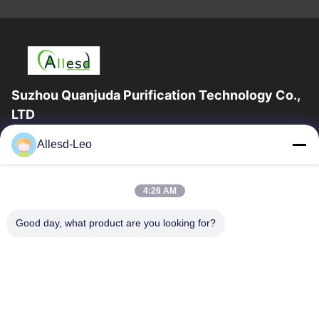
Suzhou Quanjuda Purification Technology Co.,
LTD
16 বছরের অভিজ্ঞতা, ESD এবং Cleanroom পণ্যগুলির একটি নেতৃস্থানীয়
Allesd-Leo
প্রস্তুতকারক এবং রপ্তানিকারক হিসাবে, আমরা ESD এবং Cleanroom সরঞ্জাম এবং
সরবরাহের...
গুরুত্বপূর্ণ সংযোগ
4:26 AM
বাড়ি
পণ্য
Good day, what product are you looking for?
আমাদের সম্পর্কে
কারখানা ভ্রমণ
মান নিয়ন্ত্রণ
যোগাযোগ করুন
উদ্ধৃতির জন্য আবেদন
আমাদের সাথে যোগাযোগ করুন