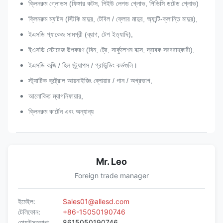
ক্লিনরুম গ্লোভস (ফিঙ্গার কটস, পিইউ লেপড গ্লোভ, পিভিসি ডটেড গ্লোভ)
ক্লিনরুম ম্যাটস (স্টিকি মাদুর, টেবিল / ফ্লোর মাদুর, অ্যান্টি-ক্লান্তি মাদুর),
ইএসডি প্যাকেজ সামগ্রী (ব্যাগ, টেপ ইত্যাদি),
ইএসডি স্টোরেজ উপকরণ (বিন, ট্রে, সার্কুলেশন বাক্স, দ্রাবক সরবরাহকারী),
ইএসডি কব্জি / হিল স্ট্র্যাপস / গ্রাউন্ডিং কর্ডগুলি।
স্ট্যাটিক কন্ট্রোল আয়নাইজিং ব্লোয়ার / গান / অগ্রভাগ,
আলোকিত ম্যাগনিফায়ার,
ক্লিনরুম কার্টেন এবং অন্যান্য
Mr. Leo
Foreign trade manager
ইমেইল:
Sales01@allesd.com
টেলিফোন:
+86-15050190746
হোয়াটসঅ্যাপ:
8615050190746