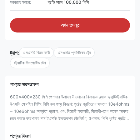
সরবরাহ ক্ষমতা:
প্রতি মাসে 100,000 পিসি
এখন তদন্ত
ট্যাগ:
এসএসডি বিতরণকারী
এসএসডি প্লাস্টিকের ট্রে
স্ট্যাটিক ডিসপ্রেটিভ টেপ
পণ্যের সারসংক্ষেপ
600x400x230 মিমি পেশাদার উত্পাদন উচ্চমানের ক্লিনরুম ব্ল্যাক অ্যান্টিস্ট্যাটিক
ইএসডি মোবাইল শিপিং পিপি বক্স পণ্য বিবরণ: পৃষ্ঠের প্রতিরোধ ক্ষমতা: 10e4ohms
~ 10e6ohms আর্দ্রতা প্রমাণ, এবং বিরোধী ক্ষয়কারী, বিরোধী-তাপ অনেক আকার
চয়ন করতে কারখানার দাম ইএসডি ইনজেকশন ছাঁচনির্মাণ, উপাদান: পিপি পৃষ্ঠের প্রতি...
পণ্যের বিবরণ