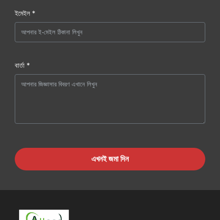
ইমেইল *
বার্তা *
এখনই জমা দিন