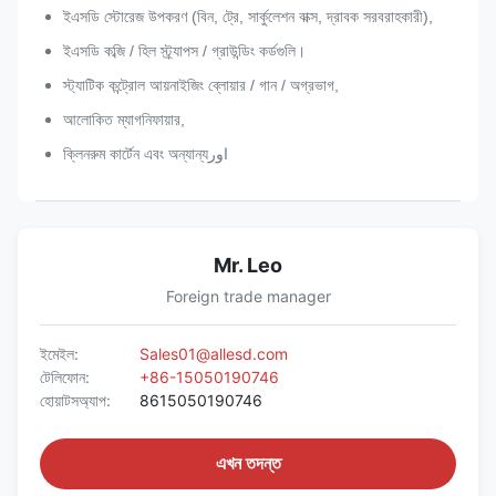
ইএসডি স্টোরেজ উপকরণ (বিন, ট্রে, সার্কুলেশন বাক্স, দ্রাবক সরবরাহকারী),
ইএসডি কব্জি / হিল স্ট্র্যাপস / গ্রাউন্ডিং কর্ডগুলি।
স্ট্যাটিক কন্ট্রোল আয়নাইজিং ব্লোয়ার / গান / অগ্রভাগ,
আলোকিত ম্যাগনিফায়ার,
ক্লিনরুম কার্টেন এবং অন্যান্য
اور
Mr. Leo
Foreign trade manager
ইমেইল:
Sales01@allesd.com
টেলিফোন:
+86-15050190746
হোয়াটসঅ্যাপ:
8615050190746
এখন তদন্ত