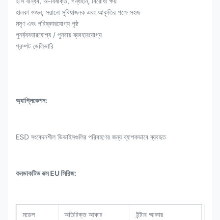
ইসি বান্ধব, অ-বিষাক্ত, গন্ধহীন, বিরোধী ক্ষয়
হালকা ওজন, সরানো সুবিধাজনক এবং আকৃতির পক্ষে সহজ
মসৃণ এবং পরিষ্কারযোগ্য পৃষ্ঠ
পুনর্ব্যবহারযোগ্য / পুনরায় ব্যবহারযোগ্য
প্রম্পট ডেলিভারি
অ্যাপ্লিকেশন:
ESD সংবেদনশীল ডিভাইসগুলির পরিবহণের জন্য ব্যাপকভাবে ব্যবহৃত
কনডাকটিভ বক্স EU সিরিজ:
মডেল
অতিরিক্ত আকার
ইন্টার আকার