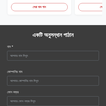
সেরা দাম পান
সেরা 
একটি অনুসন্ধান পাঠান
নাম *
কোম্পানির নাম
ফোন নম্বর