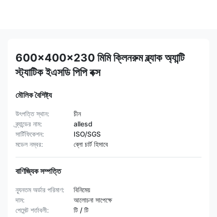
600x400x230 মিমি ক্লিনরুম ব্ল্যাক অ্যান্টি
স্ট্যাটিক ইএসডি পিপি বক্স
মৌলিক বৈশিষ্ট্য
উৎপত্তি স্থান:
চীন
ব্র্যান্ডের নাম:
allesd
সার্টিফিকেশন:
ISO/SGS
মডেল নম্বর:
ব্লো চার্ট হিসাবে
বাণিজ্যিক সম্পত্তি
ন্যূনতম অর্ডার পরিমাণ:
বিনিমেয়
দাম:
আলোচনা সাপেক্ষে
পেমেন্ট শর্তাবলী:
টি / টি