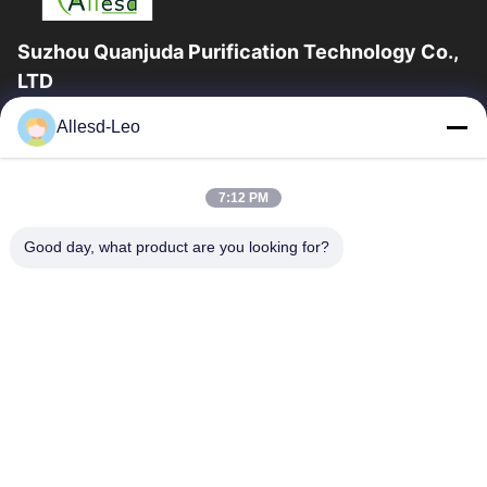
Suzhou Quanjuda Purification Technology Co.,
LTD
16 বছরের অভিজ্ঞতা, ESD এবং Cleanroom পণ্যগুলির একটি নেতৃস্থানীয়
Allesd-Leo
প্রস্তুতকারক এবং রপ্তানিকারক হিসাবে, আমরা ESD এবং Cleanroom সরঞ্জাম এবং
সরবরাহের...
গুরুত্বপূর্ণ সংযোগ
7:12 PM
বাড়ি
পণ্য
Good day, what product are you looking for?
আমাদের সম্পর্কে
কারখানা ভ্রমণ
মান নিয়ন্ত্রণ
যোগাযোগ করুন
উদ্ধৃতির জন্য আবেদন
আমাদের সাথে যোগাযোগ করুন
0086-512-65883749
0086-512-66190772
Sales01@allesd.com