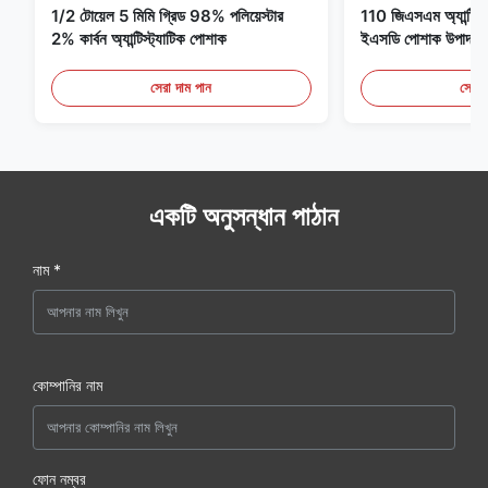
1/2 টোয়েল 5 মিমি গ্রিড 98% পলিয়েস্টার
110 জিএসএম অ্যান্টি স্ট্
2% কার্বন অ্যান্টিস্ট্যাটিক পোশাক
ইএসডি পোশাক উপাদান
সেরা দাম পান
সেরা 
একটি অনুসন্ধান পাঠান
নাম *
কোম্পানির নাম
ফোন নম্বর