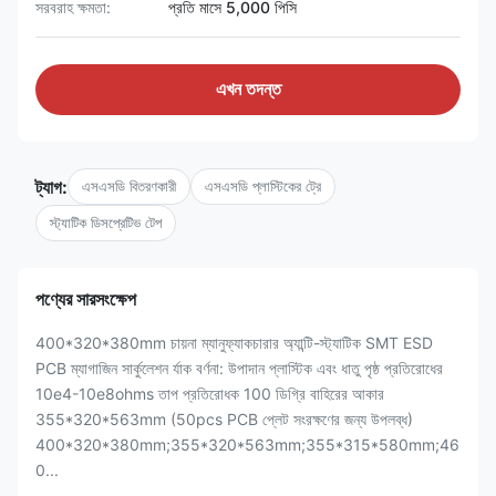
সরবরাহ ক্ষমতা:
প্রতি মাসে 5,000 পিসি
এখন তদন্ত
ট্যাগ:
এসএসডি বিতরণকারী
এসএসডি প্লাস্টিকের ট্রে
স্ট্যাটিক ডিসপ্রেটিভ টেপ
পণ্যের সারসংক্ষেপ
400*320*380mm চায়না ম্যানুফ্যাকচারার অ্যান্টি-স্ট্যাটিক SMT ESD
PCB ম্যাগাজিন সার্কুলেশন র্যাক বর্ণনা: উপাদান প্লাস্টিক এবং ধাতু পৃষ্ঠ প্রতিরোধের
10e4-10e8ohms তাপ প্রতিরোধক 100 ডিগ্রি বাহিরের আকার
355*320*563mm (50pcs PCB প্লেট সংরক্ষণের জন্য উপলব্ধ)
400*320*380mm;355*320*563mm;355*315*580mm;46
0...