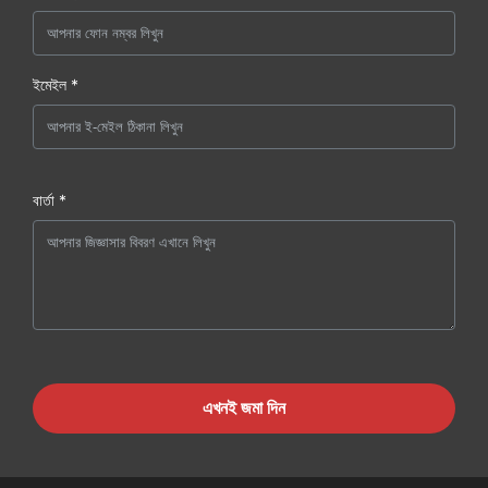
ইমেইল *
বার্তা *
এখনই জমা দিন