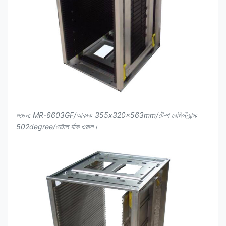
মডেল: MR-6603GF/আকার: 355x320x563mm/টেম্প রেজিস্ট্যান্স:
502degree/মেটাল র্যাক ওয়াল।