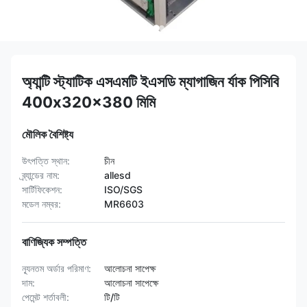
অ্যান্টি স্ট্যাটিক এসএমটি ইএসডি ম্যাগাজিন র্যাক পিসিবি
400x320x380 মিমি
মৌলিক বৈশিষ্ট্য
উৎপত্তি স্থান:
চীন
ব্র্যান্ডের নাম:
allesd
সার্টিফিকেশন:
ISO/SGS
মডেল নম্বর:
MR6603
বাণিজ্যিক সম্পত্তি
ন্যূনতম অর্ডার পরিমাণ:
আলোচনা সাপেক্ষ
দাম:
আলোচনা সাপেক্ষে
পেমেন্ট শর্তাবলী:
টি/টি