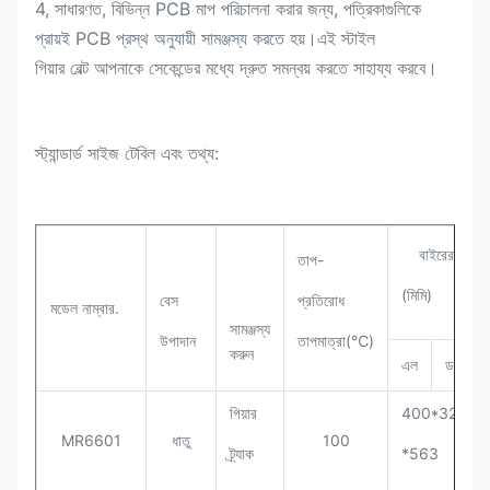
4, সাধারণত, বিভিন্ন PCB মাপ পরিচালনা করার জন্য, পত্রিকাগুলিকে
প্রায়ই PCB প্রস্থ অনুযায়ী সামঞ্জস্য করতে হয়।এই স্টাইল
গিয়ার বেল্ট আপনাকে সেকেন্ডের মধ্যে দ্রুত সমন্বয় করতে সাহায্য করবে।
স্ট্যান্ডার্ড সাইজ টেবিল এবং তথ্য:
বাইরের মাত্রা
তাপ-
(মিমি)
বেস
প্রতিরোধ
মডেল নাম্বার.
সামঞ্জস্য
উপাদান
তাপমাত্রা(℃)
করুন
এল
ডব্লিউ
গিয়ার
400*320/3
MR6601
ধাতু
100
ট্র্যাক
*563