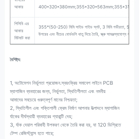
আকার
400*320*380mm;355*320*563mm;355*315*
পিসিবি এর
355*(50-250) মিমি সাইড গাইড স্লট, 3 মিমি গভীরতা, 5.5 মিমি 
আকার
উপরের এবং নীচের বোর্ডগুলি ধাতু দিয়ে তৈরি, স্ক্রু সামঞ্জস্যযোগ্য নকশ
মিটমাট করা
বৈশিষ্ট্য:
1, অটোমেশন নির্ভুলতা প্রয়োজন.স্বয়ংক্রিয় সমাবেশ লাইনে PCB
ম্যাগাজিন ব্যবহারের জন্য, নির্ভুলতা, স্থিতিশীলতা এবং নমনীয়
আমাদের সবচেয়ে গুরুত্বপূর্ণ মানের নিশ্চয়তা;
2, স্থিতিশীল এবং শক্তিশালী ফ্রেম নির্মাণ আপনার উত্পাদনে ম্যাগাজিন
র্যাকের দীর্ঘস্থায়ী ব্যবহারের গ্যারান্টি দেয়;
3, র্যাক দেয়াল পরিবাহী উপকরণ থেকে তৈরি করা হয়, যা 120 ডিগ্রিতে
টেম্প রেজিস্ট্যান্স হতে পারে;