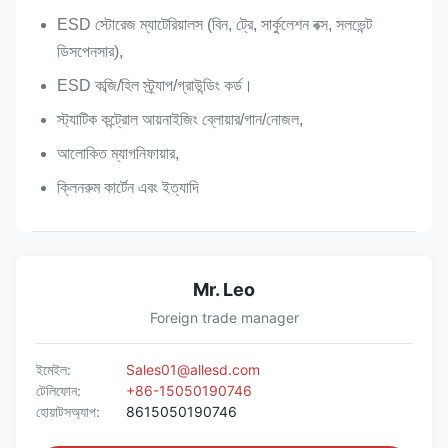
ESD স্টোরেজ ম্যাটেরিয়ালস (বিন, ট্রে, সার্কুলেশন বক্স, সলভেন্ট
ডিসপেনসার),
ESD কব্জি/হিল স্ট্র্যাপ/গ্রাউন্ডিং কর্ড।
স্ট্যাটিক কন্ট্রোল আয়নাইজিং ব্লোয়ার/গান/নোজল,
আলোকিত ম্যাগনিফায়ার,
ক্লিনরুম কার্টেন এবং ইত্যাদি
Mr. Leo
Foreign trade manager
ইমেইল:
Sales01@allesd.com
টেলিফোন:
+86-15050190746
হোয়াটসঅ্যাপ:
8615050190746