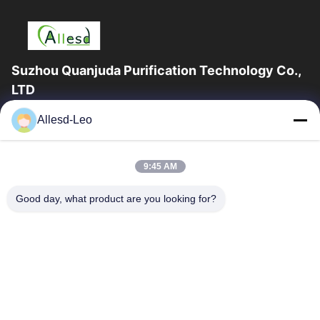
Suzhou Quanjuda Purification Technology Co.,
LTD
16 বছরের অভিজ্ঞতা, ESD এবং Cleanroom পণ্যগুলির একটি নেতৃস্থানীয়
Allesd-Leo
প্রস্তুতকারক এবং রপ্তানিকারক হিসাবে, আমরা ESD এবং Cleanroom সরঞ্জাম এবং
সরবরাহের...
গুরুত্বপূর্ণ সংযোগ
9:45 AM
বাড়ি
পণ্য
Good day, what product are you looking for?
আমাদের সম্পর্কে
কারখানা ভ্রমণ
মান নিয়ন্ত্রণ
যোগাযোগ করুন
উদ্ধৃতির জন্য আবেদন
আমাদের সাথে যোগাযোগ করুন
0086-512-65883749