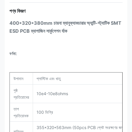
পণ্য বিবরণ
400*320*380mm চায়না ম্যানুফ্যাকচারার অ্যান্টি-স্ট্যাটিক SMT
ESD PCB ম্যাগাজিন সার্কুলেশন র্যাক
বর্ণনা:
উপাদান
প্লাস্টিক এবং ধাতু
পৃষ্ঠ
10e4-10e8ohms
প্রতিরোধের
তাপ
100 ডিগ্রি
প্রতিরোধক
355*320*563mm (50pcs PCB প্লেট সংরক্ষণের জন্য উপলব
বাহিরের