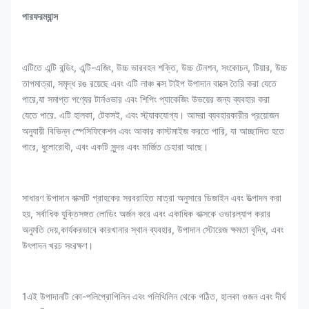
পারফরম্যান্স
এটিতে এন্টি বন্ডিং, এন্টি-এজিং, উচ্চ ভারবহন শক্তি, উচ্চ টেনশন, সংকোচন, টিয়ার, উচ্চ
তাপমাত্রা, সমৃদ্ধ রঙ রয়েছে এবং এটি লাঞ্চ বক্স টাইপ উপাদান বাক্সে তৈরি করা যেতে
পারে,যা সমাপ্ত পণ্যের টার্নওভার এবং শিপিং প্যাকেজিং উভয়ের জন্য ব্যবহার করা
যেতে পারে. এটি হালকা, টেকসই, এবং স্ট্যাকযোগ্য। আমরা ব্যবহারকারীর প্রয়োজন
অনুযায়ী বিভিন্ন স্পেসিফিকেশন এবং আকার কাস্টমাইজ করতে পারি, যা আচ্ছাদিত হতে
পারে, ধুলোরোধী, এবং একটি সুন্দর এবং মার্জিত চেহারা আছে।
সাধারণ উপাদান বাক্সটি গ্রাহকের সরবরাহিত মাত্রা অনুসারে ডিজাইন এবং উত্পাদন করা
হয়, সর্বাধিক যুক্তিসঙ্গত লোডিং অর্জন করে এবং একাধিক বাক্সকে ওভারল্যাপ করার
অনুমতি দেয়,কার্যকরভাবে কারখানার স্থান ব্যবহার, উপাদান স্টোরেজ ক্ষমতা বৃদ্ধি, এবং
উৎপাদন খরচ সংরক্ষণ।
1এই উপাদানটি কো-পলিপ্রোপিলিন এবং পলিথিলিন থেকে গঠিত, হালকা ওজন এবং দীর্ঘ