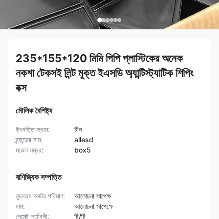
235*155*120 মিমি পিপি প্লাস্টিকের অনেক
নকশা টেকসই লিন্ট মুক্ত ইএসডি অ্যান্টিস্ট্যাটিক শিপিং
বক্স
মৌলিক বৈশিষ্ট্য
উৎপত্তি স্থান:
চীন
ব্র্যান্ডের নাম:
allesd
মডেল নম্বর:
box5
বাণিজ্যিক সম্পত্তি
ন্যূনতম অর্ডার পরিমাণ:
আলোচনা সাপেক্ষ
দাম:
আলোচনা সাপেক্ষে
পেমেন্ট শর্তাবলী:
টি/টি