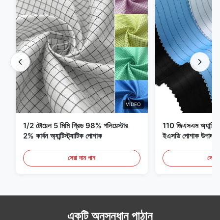
VIDEO
1/2 টোয়েল 5 মিমি গ্রিড 98% পলিয়েস্টার
110 জিএসএম অ্যান্টি স্ট্
2% কার্বন অ্যান্টিস্ট্যাটিক পোশাক
ইএসডি পোশাক উপাদান
সেরা দাম পান
সেরা 
একটি অনুসন্ধান পাঠান