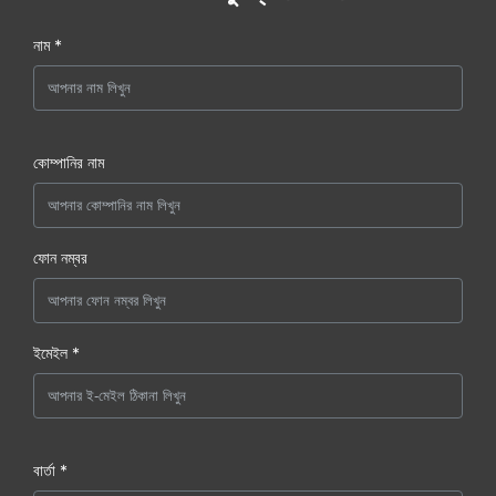
নাম *
কোম্পানির নাম
ফোন নম্বর
ইমেইল *
বার্তা *