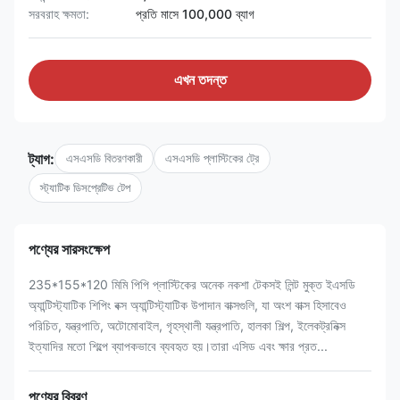
সরবরাহ ক্ষমতা:
প্রতি মাসে 100,000 ব্যাগ
এখন তদন্ত
ট্যাগ:
এসএসডি বিতরণকারী
এসএসডি প্লাস্টিকের ট্রে
স্ট্যাটিক ডিসপ্রেটিভ টেপ
পণ্যের সারসংক্ষেপ
235*155*120 মিমি পিপি প্লাস্টিকের অনেক নকশা টেকসই লিন্ট মুক্ত ইএসডি
অ্যান্টিস্ট্যাটিক শিপিং বক্স অ্যান্টিস্ট্যাটিক উপাদান বাক্সগুলি, যা অংশ বাক্স হিসাবেও
পরিচিত, যন্ত্রপাতি, অটোমোবাইল, গৃহস্থালী যন্ত্রপাতি, হালকা শিল্প, ইলেকট্রনিক্স
ইত্যাদির মতো শিল্পে ব্যাপকভাবে ব্যবহৃত হয়।তারা এসিড এবং ক্ষার প্রত...
পণ্যের বিবরণ