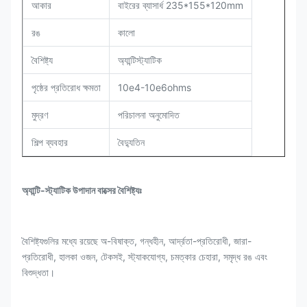
আকার
বাইরের ব্যাসার্ধ 235*155*120mm
রঙ
কালো
বৈশিষ্ট্য
অ্যান্টিস্ট্যাটিক
পৃষ্ঠের প্রতিরোধ ক্ষমতা
10e4-10e6ohms
মুদ্রণ
পরিচালনা
অনুমোদিত
শিল্প ব্যবহার
বৈদ্যুতিন
অ্যান্টি-স্ট্যাটিক উপাদান বাক্সের বৈশিষ্ট্যঃ
বৈশিষ্ট্যগুলির মধ্যে রয়েছে অ-বিষাক্ত, গন্ধহীন, আর্দ্রতা-প্রতিরোধী, জারা-
প্রতিরোধী, হালকা ওজন, টেকসই, স্ট্যাকযোগ্য, চমত্কার চেহারা, সমৃদ্ধ রঙ এবং
বিশুদ্ধতা।