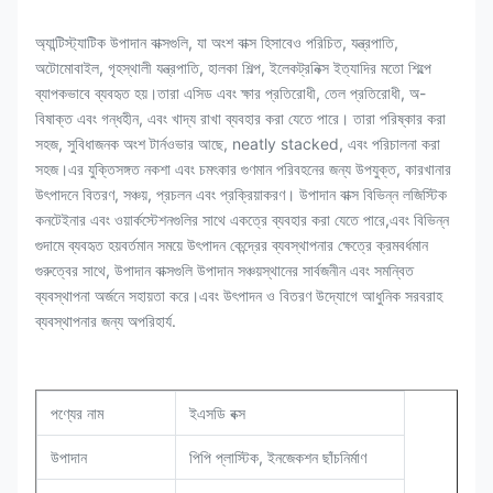
অ্যান্টিস্ট্যাটিক উপাদান বাক্সগুলি, যা অংশ বাক্স হিসাবেও পরিচিত, যন্ত্রপাতি,
অটোমোবাইল, গৃহস্থালী যন্ত্রপাতি, হালকা শিল্প, ইলেকট্রনিক্স ইত্যাদির মতো শিল্পে
ব্যাপকভাবে ব্যবহৃত হয়।তারা এসিড এবং ক্ষার প্রতিরোধী, তেল প্রতিরোধী, অ-
বিষাক্ত এবং গন্ধহীন, এবং খাদ্য রাখা ব্যবহার করা যেতে পারে। তারা পরিষ্কার করা
সহজ, সুবিধাজনক অংশ টার্নওভার আছে, neatly stacked, এবং পরিচালনা করা
সহজ।এর যুক্তিসঙ্গত নকশা এবং চমৎকার গুণমান পরিবহনের জন্য উপযুক্ত, কারখানার
উৎপাদনে বিতরণ, সঞ্চয়, প্রচলন এবং প্রক্রিয়াকরণ। উপাদান বাক্স বিভিন্ন লজিস্টিক
কনটেইনার এবং ওয়ার্কস্টেশনগুলির সাথে একত্রে ব্যবহার করা যেতে পারে,এবং বিভিন্ন
গুদামে ব্যবহৃত হয়বর্তমান সময়ে উৎপাদন কেন্দ্রের ব্যবস্থাপনার ক্ষেত্রে ক্রমবর্ধমান
গুরুত্বের সাথে, উপাদান বাক্সগুলি উপাদান সঞ্চয়স্থানের সার্বজনীন এবং সমন্বিত
ব্যবস্থাপনা অর্জনে সহায়তা করে।এবং উৎপাদন ও বিতরণ উদ্যোগে আধুনিক সরবরাহ
ব্যবস্থাপনার জন্য অপরিহার্য.
পণ্যের নাম
ইএসডি বক্স
উপাদান
পিপি প্লাস্টিক, ইনজেকশন ছাঁচনির্মাণ