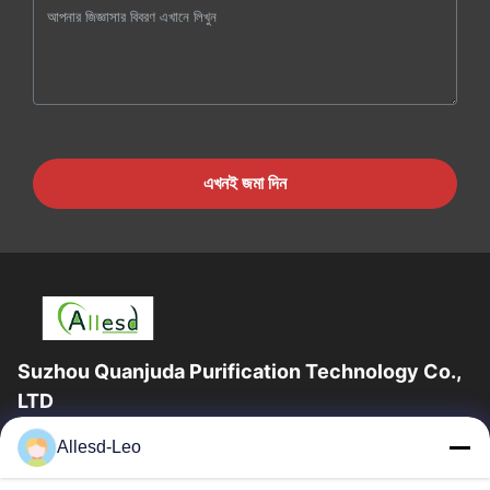
এখনই জমা দিন
Suzhou Quanjuda Purification Technology Co.,
LTD
16 বছরের অভিজ্ঞতা, ESD এবং Cleanroom পণ্যগুলির একটি নেতৃস্থানীয়
Allesd-Leo
প্রস্তুতকারক এবং রপ্তানিকারক হিসাবে, আমরা ESD এবং Cleanroom সরঞ্জাম এবং
সরবরাহের...