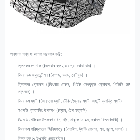
অন্যান্য পণ্য যা আমরা সরবরাহ করি:
ক্লিনরুম পোশাক ((একবার ব্যবহারযোগ্য, ধোয়া যায়) ।
ক্লিন রুম ডকুমেন্টেশন ((কাগজ, কলম, নোটবুক) ।
ক্লিনরুম গ্লোভস ((ফিংগার বেডস, পিইউ লেপযুক্ত গ্লোভস, পিভিসি ডট
গ্লোভস) ।
ক্লিনরুম ম্যাট ((আঠালো ম্যাট, টেবিল/ফ্লোর ম্যাট, অ্যান্টি ক্লান্তি ম্যাট) ।
ইএসডি প্যাকেজিং উপকরণ ((ব্যাগ, টেপ ইত্যাদি) ।
ইএসডি স্টোরেজ উপকরণ (বিন, ট্রে, সার্কুলেশন বক্স, দ্রাবক বিতরণকারী) ।
ক্লিনরুম পরিষ্কারের জিনিসপত্র ((ওয়াইপ, ট্যাকি রোলার, মপ, ব্রাশ, স্যাব) ।
ক্লিন রুম & ইএসডি চেয়ার/স্টুল।