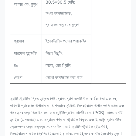
30.5*30.5 সেমি;
আকার এবং মুদ্রণ
অথবা কাস্টমাইজড,
গ্রাহকের অনুরোধে মুদ্রণ
প্রয়োগ
ইলেকট্রনিক পণ্যের প্যাকেজিং
সারফেস হ্যান্ডলিং
স্ক্রিন প্রিন্টিং
রঙ
কালো, মেজ প্রিন্টিং
লোগো
লোগো কাস্টমাইজ করা যাবে
অ্যান্টি স্ট্যাটিক গ্রিড মুদ্রিত পিই ব্রেকিং ব্যাগ একটি উচ্চ-কার্যকারিতা এবং বহু-
কার্যকরী প্যাকেজিং উপাদান যা বিশেষভাবে সুনির্দিষ্ট ইলেকট্রনিক উপাদানগুলি সঞ্চয় এবং
পরিবহনের জন্য ডিজাইন করা হয়েছে,ইন্টিগ্রেটেড সার্কিট বোর্ড (PCB), সলিড-স্টেট
ড্রাইভ (এসএসডি) এবং অন্যান্য পণ্য যা স্ট্যাটিক বিদ্যুৎ এবং ইলেক্ট্রোম্যাগনেটিক
হস্তক্ষেপের জন্য অত্যন্ত সংবেদনশীল। এটি অ্যান্টি-স্ট্যাটিক (ইএসডি),
ইলেক্ট্রোম্যাগনেটিক স্কিলিং (ইএমআই / আরএফআই),এবং কাস্টমাইজযোগ্য মুদ্রণ,