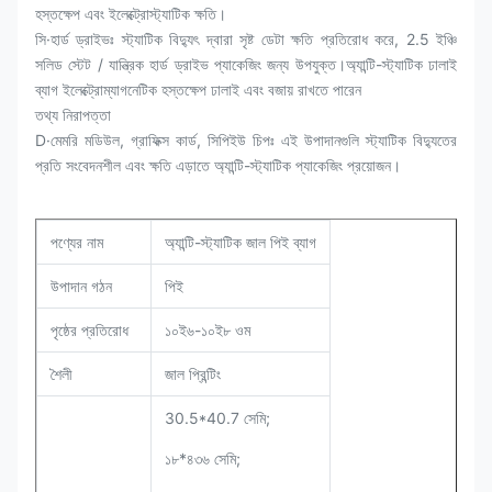
হস্তক্ষেপ এবং ইলেক্ট্রোস্ট্যাটিক ক্ষতি।
সি·হার্ড ড্রাইভঃ স্ট্যাটিক বিদ্যুৎ দ্বারা সৃষ্ট ডেটা ক্ষতি প্রতিরোধ করে, 2.5 ইঞ্চি
সলিড স্টেট / যান্ত্রিক হার্ড ড্রাইভ প্যাকেজিং জন্য উপযুক্ত।
অ্যান্টি-স্ট্যাটিক ঢালাই
ব্যাগ ইলেক্ট্রোম্যাগনেটিক হস্তক্ষেপ ঢালাই এবং বজায় রাখতে পারেন
তথ্য নিরাপত্তা
D·মেমরি মডিউল, গ্রাফিক্স কার্ড, সিপিইউ চিপঃ এই উপাদানগুলি স্ট্যাটিক বিদ্যুতের
প্রতি সংবেদনশীল এবং ক্ষতি এড়াতে অ্যান্টি-স্ট্যাটিক প্যাকেজিং প্রয়োজন।
পণ্যের নাম
অ্যান্টি-স্ট্যাটিক জাল পিই ব্যাগ
উপাদান গঠন
পিই
পৃষ্ঠের প্রতিরোধ
১০ই৬-১০ই৮ ওম
শৈলী
জাল প্রিন্টিং
30.5*40.7 সেমি;
১৮*৪৩৬ সেমি;