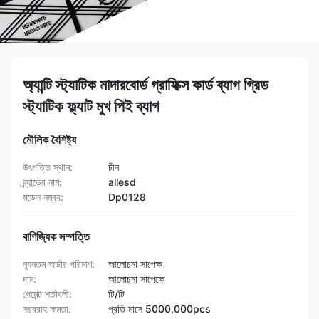
অ্যান্টি স্ট্যাটিক মাদারবোর্ড গ্রাফিক্স কার্ড ব্যাগ গ্রিড
স্ট্যাটিক ফ্ল্যাট মুখ পিই ব্যাগ
মৌলিক বৈশিষ্ট্য
উৎপত্তি স্থান:
চীন
ব্র্যান্ডের নাম:
allesd
মডেল নম্বর:
Dp0128
বাণিজ্যিক সম্পত্তি
ন্যূনতম অর্ডার পরিমাণ:
আলোচনা সাপেক্ষ
দাম:
আলোচনা সাপেক্ষে
পেমেন্ট শর্তাবলী:
টি/টি
সরবরাহ ক্ষমতা:
প্রতি মাসে 5000,000pcs