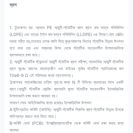
ব্যাগ
1. ইন্ডাকশন হুড প্রভাব PE অ্যান্টি-স্ট্যাটিক জাল ব্যাগ কম ঘনত্ব পলিথিলিন
(LDPE) এবং তারের টাইপ কম ঘনত্ব পলিথিলিন (LLDPE) এর মিশ্রণ ব্লো মোল্ডিং
দ্বারা গঠিত হয়,তারপরে চালক কালি দিয়ে মুদ্রণব্যাগের ভিতরে স্ট্যাটিক বিদ্যুৎ উৎপন্ন
হতে বাধা দেয় এবং সম্ভাব্য বিপদ থেকে স্ট্যাটিক সংবেদনশীল উপাদানগুলিকে
ব্যাপকভাবে রক্ষা করে।
2. অ্যান্টি স্ট্যাটিক স্ট্যান্ডার্ড অ্যান্টি স্ট্যাটিক ব্যাগ পরীক্ষা, স্বাভাবিক অ্যান্টি স্ট্যাটিক
ব্যাগ সূচকঃ ব্যাগের অভ্যন্তরীণ এবং বাইরের পৃষ্ঠের স্ট্যাটিক প্রতিরোধের মান
10e6-9 Ω এই পরিসরের মধ্যে গ্রহণযোগ্য।
3আপনার প্যাকেজিংয়ের চাহিদা পূরণের জন্য N টি বিভিন্ন ব্যবহারের সাথে একটি
ব্যাগ।
অ্যান্টি স্ট্যাটিক ব্রেকিং ব্যাগগুলি মূলত স্ট্যাটিক সংবেদনশীল ইলেকট্রনিক
উপাদানগুলি রক্ষা করতে ব্যবহৃত হয়।
সাধারণ লোড আইটেমগুলির মধ্যে রয়েছেঃ ইলেকট্রনিক উপাদান
A·ইন্টিগ্রেটেড সার্কিট (আইসি): অ্যান্টি-স্ট্যাটিক স্কিলিং ব্যাগ স্ট্যাটিক বিদ্যুৎ চিপকে
ক্ষতিগ্রস্ত করতে বাধা দিতে পারে।
B·সার্কিট বোর্ড (PCB): ইলেক্ট্রোম্যাগনেটিক থেকে সার্কিট বোর্ড রক্ষা করার জন্য
ব্যবহৃত