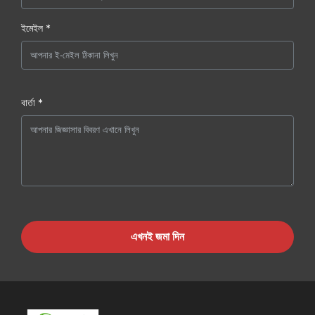
ইমেইল *
বার্তা *
এখনই জমা দিন