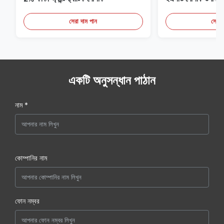
সেরা দাম পান
সেরা 
একটি অনুসন্ধান পাঠান
নাম *
কোম্পানির নাম
ফোন নম্বর