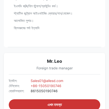
ইএসডি কব্জি/হিল স্ট্র্যাপ/গ্রাউন্ডিং কর্ড।
স্ট্যাটিক কন্ট্রোল আইওনাইজিং ব্লোয়ার/গান/নোজেল।
আলোকিত লুপার।
ক্লিনরুমের পর্দা ইত্যাদি
Mr. Leo
Foreign trade manager
ইমেইল:
Sales01@allesd.com
টেলিফোন:
+86-15050190746
হোয়াটসঅ্যাপ:
8615050190746
এখন তদন্ত