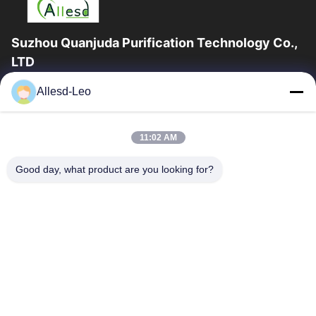
Suzhou Quanjuda Purification Technology Co.,
LTD
16 বছরের অভিজ্ঞতা, ESD এবং Cleanroom পণ্যগুলির একটি নেতৃস্থানীয়
Allesd-Leo
প্রস্তুতকারক এবং রপ্তানিকারক হিসাবে, আমরা ESD এবং Cleanroom সরঞ্জাম এবং
সরবরাহের...
গুরুত্বপূর্ণ সংযোগ
11:02 AM
বাড়ি
পণ্য
Good day, what product are you looking for?
আমাদের সম্পর্কে
কারখানা ভ্রমণ
মান নিয়ন্ত্রণ
যোগাযোগ করুন
উদ্ধৃতির জন্য আবেদন
আমাদের সাথে যোগাযোগ করুন
0086-512-65883749
0086-512-66190772