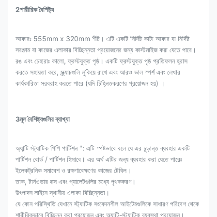
2শারীরিক বৈশিষ্ট্য
আকারঃ 555mm x 320mm শীট। এটি একটি নির্দিষ্ট কাটা আকার যা নির্দিষ্ট
সরঞ্জাম বা কাজের এলাকার বিচ্ছিন্নতা প্রয়োজনের জন্য কাস্টমাইজ করা যেতে পারে।
রঙ এবং চেহারাঃ কালো, ফ্রস্টযুক্ত পৃষ্ঠ। একটি ফ্রস্টযুক্ত পৃষ্ঠ প্রতিফলন হ্রাস
করতে সহায়তা করে, স্ক্র্যাচগুলি লুকিয়ে রাখে এবং আরও ভাল স্পর্শ এবং লেখার
কার্যকারিতা সরবরাহ করতে পারে (যদি চিহ্নিতকরণের প্রয়োজন হয়) ।
3মূল বৈশিষ্ট্যগুলির ব্যাখ্যা
অ্যান্টি স্ট্যাটিক পিপি পার্টিশন ": এটি স্পষ্টভাবে বলে যে এর চূড়ান্ত ব্যবহার একটি
পার্টিশন বোর্ড / পার্টিশন হিসাবে। এর অর্থ এটির জন্য ব্যবহার করা যেতে পারেঃ
ইলেকট্রনিক সমাবেশ ও রক্ষণাবেক্ষণের কাজের টেবিল।
তাক, টার্নওভার বক্স এবং প্যালেটগুলির মধ্যে পৃথককরণ।
উৎপাদন লাইনে স্থানীয় এলাকা বিচ্ছিন্নতা।
যে কোন পরিস্থিতি যেখানে স্ট্যাটিক সংবেদনশীল আইটেমগুলিকে সাধারণ পরিবেশ থেকে
শারীরিকভাবে বিচ্ছিন্ন করা প্রয়োজন এবং অ্যান্টি-স্ট্যাটিক ব্যবস্থা প্রয়োজন।