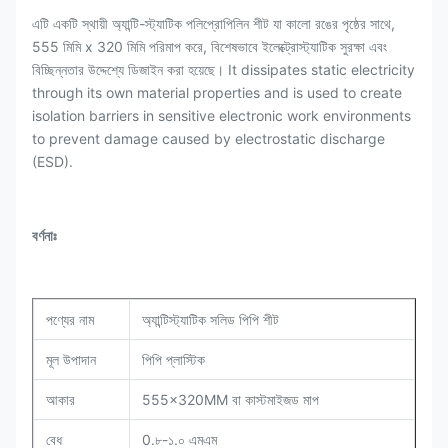
এটি একটি স্থায়ী অ্যান্টি-স্ট্যাটিক পলিপ্রোপিলিন শীট যা কালো রঙের পৃষ্ঠের সাথে,
555 মিমি x 320 মিমি পরিমাপ করে, বিশেষভাবে ইলেক্ট্রোস্ট্যাটিক সুরক্ষা এবং
বিচ্ছিন্নতার উদ্দেশ্যে ডিজাইন করা হয়েছে। It dissipates static electricity
through its own material properties and is used to create
isolation barriers in sensitive electronic work environments
to prevent damage caused by electrostatic discharge
(ESD).
বর্ণনাঃ
পণ্যের নাম
অ্যান্টিস্ট্যাটিক সলিড পিপি শীট
মূল উপাদান
পিপি প্লাস্টিক
আকার
555x320MM বা কাস্টমাইজড মাপ
বেধ
0.৮-১.০ এমএম