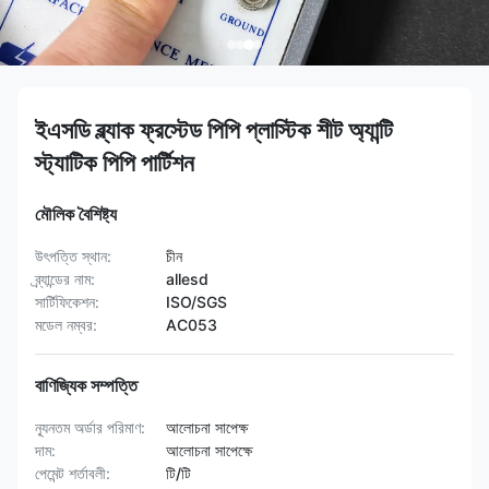
ইএসডি ব্ল্যাক ফ্রস্টেড পিপি প্লাস্টিক শীট অ্যান্টি
স্ট্যাটিক পিপি পার্টিশন
মৌলিক বৈশিষ্ট্য
উৎপত্তি স্থান:
চীন
ব্র্যান্ডের নাম:
allesd
সার্টিফিকেশন:
ISO/SGS
মডেল নম্বর:
AC053
বাণিজ্যিক সম্পত্তি
ন্যূনতম অর্ডার পরিমাণ:
আলোচনা সাপেক্ষ
দাম:
আলোচনা সাপেক্ষে
পেমেন্ট শর্তাবলী:
টি/টি