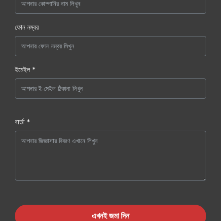
ফোন নম্বর
ইমেইল *
বার্তা *
এখনই জমা দিন