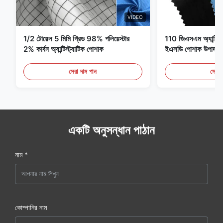
VIDEO
1/2 টোয়েল 5 মিমি গ্রিড 98% পলিয়েস্টার
110 জিএসএম অ্যান্টি স্ট্
2% কার্বন অ্যান্টিস্ট্যাটিক পোশাক
ইএসডি পোশাক উপাদান
সেরা দাম পান
সেরা 
একটি অনুসন্ধান পাঠান
নাম *
কোম্পানির নাম