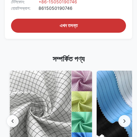
টেলিফোন:
+86-15050190746
হোয়াটসঅ্যাপ:
8615050190746
এখন তদন্ত
সম্পর্কিত পণ্য