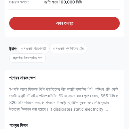
সরবরাহ ক্ষমতা:
প্রতি মাসে 100,000 পিসি
এখন তদন্ত
ট্যাগ:
এসএসডি বিতরণকারী
এসএসডি প্লাস্টিকের ট্রে
স্ট্যাটিক ডিসপ্রেটিভ টেপ
পণ্যের সারসংক্ষেপ
ইএসডি কালো ফ্রিজড পিপি প্লাস্টিকের শীট অ্যান্টি স্ট্যাটিক পিপি পার্টিশন এটি একটি
স্থায়ী অ্যান্টি-স্ট্যাটিক পলিপ্রোপিলিন শীট যা কালো রঙের পৃষ্ঠের সাথে, 555 মিমি x
320 মিমি পরিমাপ করে, বিশেষভাবে ইলেক্ট্রোস্ট্যাটিক সুরক্ষা এবং বিচ্ছিন্নতার
উদ্দেশ্যে ডিজাইন করা হয়েছে। It dissipates static electricity ...
পণ্যের বিবরণ