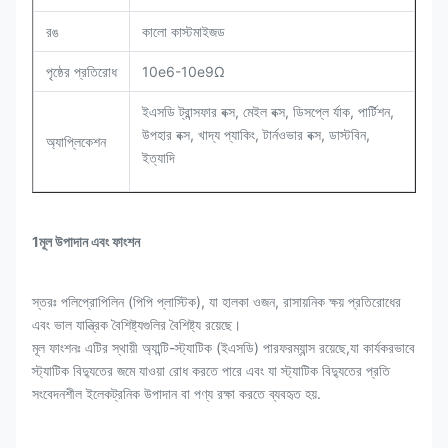
রঙ
কালো কাস্টমাইজড
পৃষ্ঠের প্রতিরোধ
10e6-10e9Ω
ইএসডি ট্রান্সফার বক্স, মেইল বক্স, ডিসপ্লে র্যাক, পার্টিশন,
উপহার বক্স, খাদ্য প্যাকিং, টার্নওভার বক্স, ডাস্টবিন,
অ্যাপ্লিকেশন
ইত্যাদি
1মূল উপাদান এবং ফাংশন
স্তরঃ পলিপ্রোপিলিন (পিপি প্লাস্টিক), যা হালকা ওজন, রাসায়নিক ক্ষয় প্রতিরোধের
এবং ভাল যান্ত্রিক বৈশিষ্ট্যগুলির বৈশিষ্ট্য রয়েছে।
মূল ফাংশনঃ এটির স্থায়ী অ্যান্টি-স্ট্যাটিক (ইএসডি) পারফরম্যান্স রয়েছে,যা কার্যকরভাবে
স্ট্যাটিক বিদ্যুতের জমে যাওয়া রোধ করতে পারে এবং যা স্ট্যাটিক বিদ্যুতের প্রতি
সংবেদনশীল ইলেকট্রনিক উপাদান বা পণ্য রক্ষা করতে ব্যবহৃত হয়.