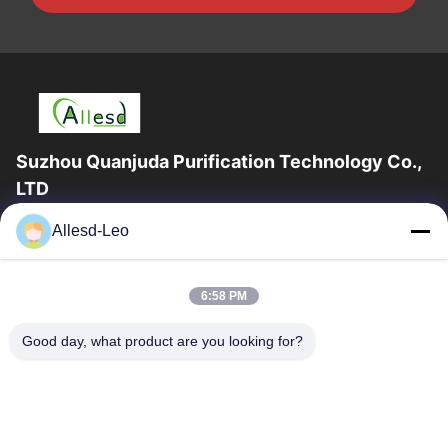
Suzhou Quanjuda Purification Technology Co.,
LTD
16 বছরের অভিজ্ঞতা, ESD এবং Cleanroom পণ্যগুলির একটি নেতৃস্থানীয়
Allesd-Leo
প্রস্তুতকারক এবং রপ্তানিকারক হিসাবে, আমরা ESD এবং Cleanroom সরঞ্জাম এবং
সরবরাহের...
গুরুত্বপূর্ণ সংযোগ
6:58 PM
বাড়ি
পণ্য
Good day, what product are you looking for?
আমাদের সম্পর্কে
কারখানা ভ্রমণ
মান নিয়ন্ত্রণ
যোগাযোগ করুন
উদ্ধৃতির জন্য আবেদন